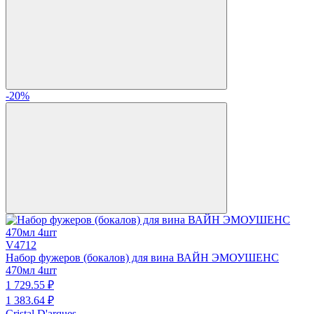
-20%
V4712
Набор фужеров (бокалов) для вина ВАЙН ЭМОУШЕНС
470мл 4шт
1 729.
55
₽
1 383.
64
₽
Cristal D'arques