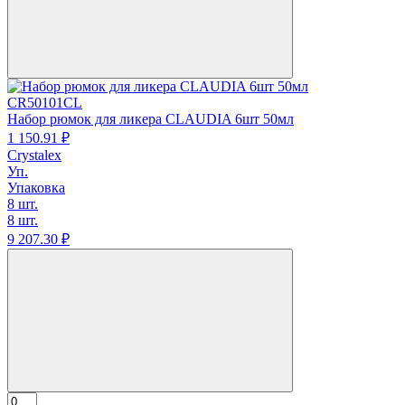
CR50101CL
Набор рюмок для ликера CLAUDIA 6шт 50мл
1 150.
91
₽
Crystalex
Уп.
Упаковка
8 шт.
8 шт.
9 207.
30
₽