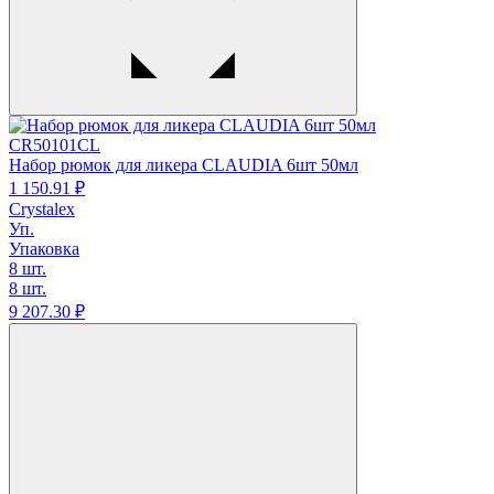
CR50101CL
Набор рюмок для ликера CLAUDIA 6шт 50мл
1 150.
91
₽
Crystalex
Уп.
Упаковка
8 шт.
8 шт.
9 207.
30
₽