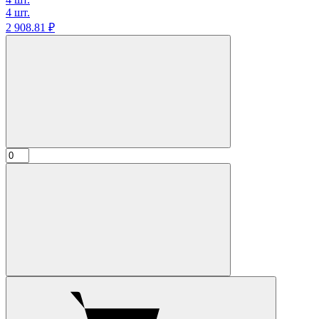
4 шт.
2 908.
81
₽