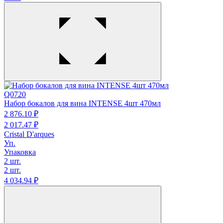
Q0720
Набор бокалов для вина INTENSE 4шт 470мл
2 876.
10
₽
2 017.
47
₽
Cristal D'arques
Уп.
Упаковка
2 шт.
2 шт.
4 034.
94
₽