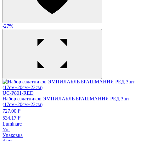
-27%
UC-P801-RED
Набор салатников ЭМПИЛАБЛЬ БРАШМАНИЯ РЕД 3шт
(17см+20см+23см)
727.
00
₽
534.
17
₽
Luminarc
Уп.
Упаковка
4 шт.