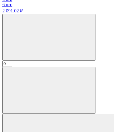
6 шт.
2 091.
02
₽