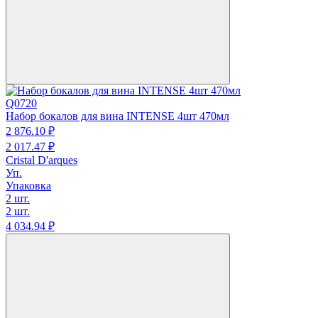
Q0720
Набор бокалов для вина INTENSE 4шт 470мл
2 876.
10
₽
2 017.
47
₽
Cristal D'arques
Уп.
Упаковка
2 шт.
2 шт.
4 034.
94
₽