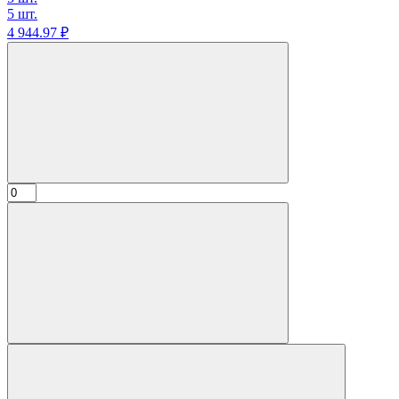
5 шт.
4 944.
97
₽