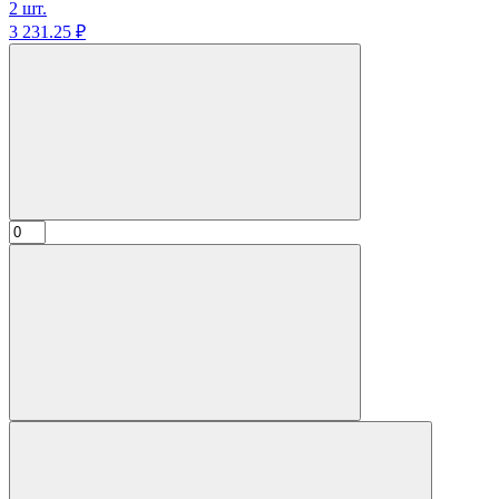
2 шт.
3 231.
25
₽