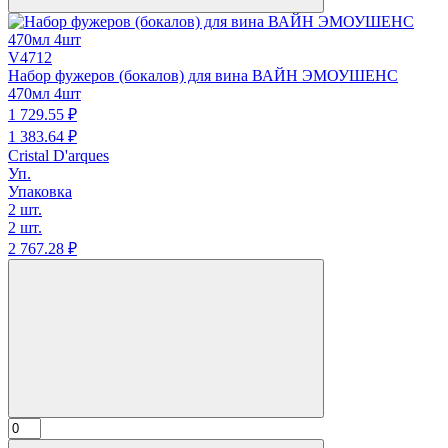
V4712
Набор фужеров (бокалов) для вина ВАЙН ЭМОУШЕНС
470мл 4шт
1 729.
55
₽
1 383.
64
₽
Cristal D'arques
Уп.
Упаковка
2 шт.
2 шт.
2 767.
28
₽