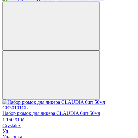
CR50101CL
Набор рюмок для ликера CLAUDIA 6шт 50мл
1 150.
91
₽
Crystalex
Уп.
Упаковка