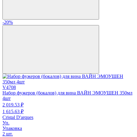
-20%
V4708
Набор фужеров (бокалов) для вина ВАЙН ЭМОУШЕН 350мл
4шт
2 019.
53
₽
1 615.
63
₽
Cristal D'arques
Уп.
Упаковка
2 шт.