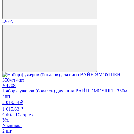
-20%
V4708
Набор фужеров (бокалов) для вина ВАЙН ЭМОУШЕН 350мл
4шт
2 019.
53
₽
1 615.
63
₽
Cristal D'arques
Уп.
Упаковка
2 шт.