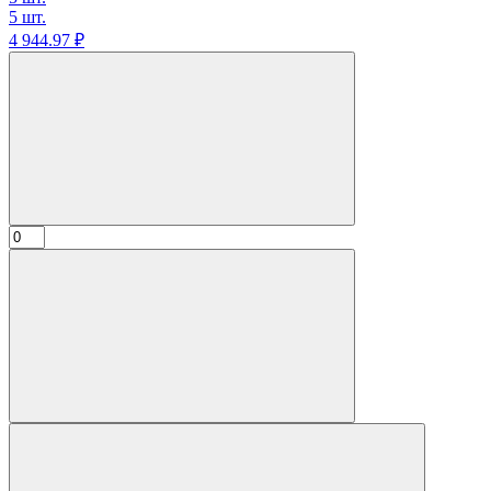
5 шт.
4 944.
97
₽