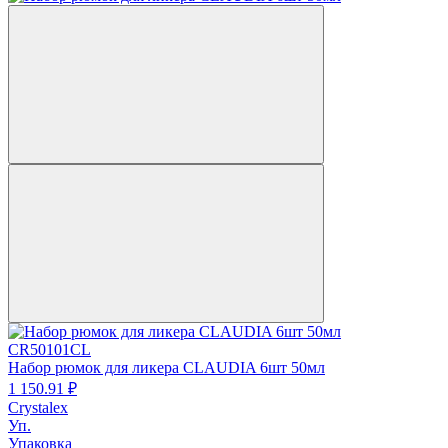
CR50101CL
Набор рюмок для ликера CLAUDIA 6шт 50мл
1 150.
91
₽
Crystalex
Уп.
Упаковка