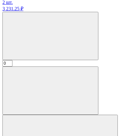
2 шт.
3 231.
25
₽