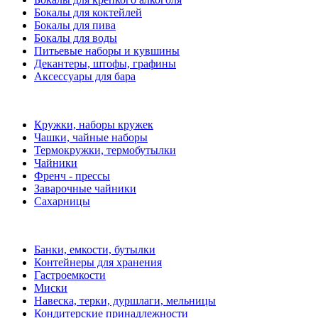
Бокалы для коктейлей
Бокалы для пива
Бокалы для воды
Питьевые наборы и кувшины
Декантеры, штофы, графины
Аксессуары для бара
Кружки, наборы кружек
Чашки, чайные наборы
Термокружки, термобутылки
Чайники
Френч - прессы
Заварочные чайники
Сахарницы
Банки, емкости, бутылки
Контейнеры для хранения
Гастроемкости
Миски
Навеска, терки, дуршлаги, мельницы
Кондитерские принадлежности