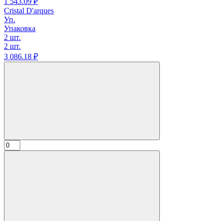
1 543.
09
₽
Cristal D'arques
Уп.
Упаковка
2 шт.
2 шт.
3 086.
18
₽