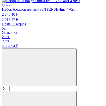
Q0720
Набор бокалов для вина INTENSE 4шт 470мл
2 876.
10
₽
2 017.
47
₽
Cristal D'arques
Уп.
Упаковка
2 шт.
2 шт.
4 034.
94
₽