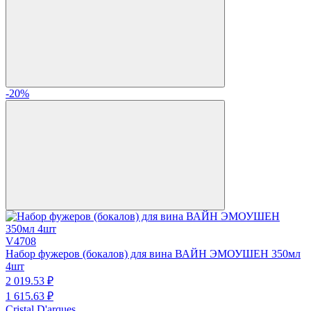
-20%
V4708
Набор фужеров (бокалов) для вина ВАЙН ЭМОУШЕН 350мл
4шт
2 019.
53
₽
1 615.
63
₽
Cristal D'arques