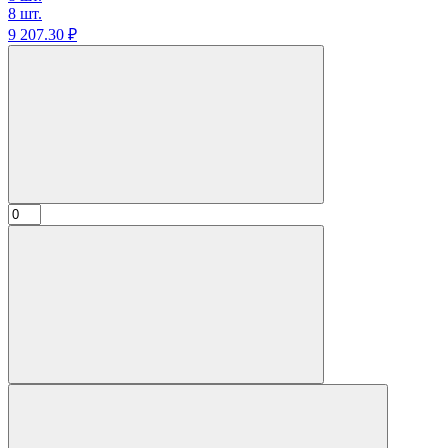
8 шт.
9 207.
30
₽