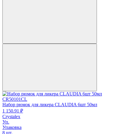
CR50101CL
Набор рюмок для ликера CLAUDIA 6шт 50мл
1 150.
91
₽
Crystalex
Уп.
Упаковка
8 шт.