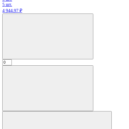
5 шт.
4 944.
97
₽