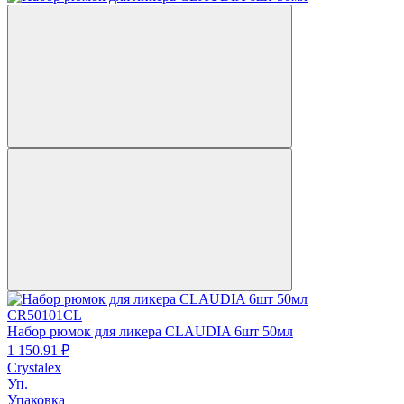
CR50101CL
Набор рюмок для ликера CLAUDIA 6шт 50мл
1 150.
91
₽
Crystalex
Уп.
Упаковка