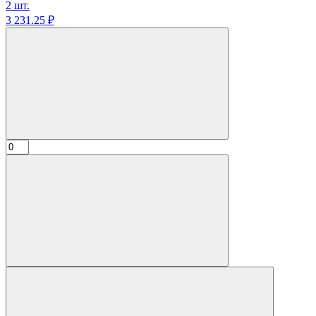
2 шт.
3 231.
25
₽