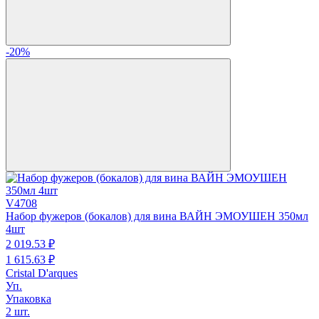
-20%
V4708
Набор фужеров (бокалов) для вина ВАЙН ЭМОУШЕН 350мл
4шт
2 019.
53
₽
1 615.
63
₽
Cristal D'arques
Уп.
Упаковка
2 шт.