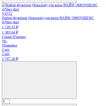
V4712
Набор фужеров (бокалов) для вина ВАЙН ЭМОУШЕНС
470мл 4шт
1 729.
55
₽
1 383.
64
₽
Cristal D'arques
Уп.
Упаковка
2 шт.
2 шт.
2 767.
28
₽