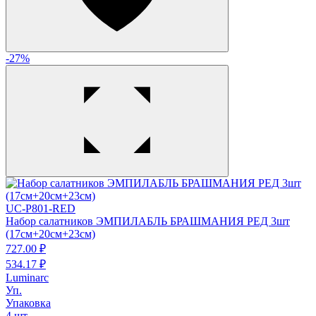
-27%
UC-P801-RED
Набор салатников ЭМПИЛАБЛЬ БРАШМАНИЯ РЕД 3шт
(17см+20см+23см)
727.
00
₽
534.
17
₽
Luminarc
Уп.
Упаковка
4 шт.