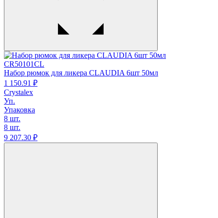
CR50101CL
Набор рюмок для ликера CLAUDIA 6шт 50мл
1 150.
91
₽
Crystalex
Уп.
Упаковка
8 шт.
8 шт.
9 207.
30
₽