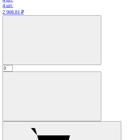
4 шт.
2 908.
81
₽