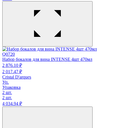
Q0720
Набор бокалов для вина INTENSE 4шт 470мл
2 876.
10
₽
2 017.
47
₽
Cristal D'arques
Уп.
Упаковка
2 шт.
2 шт.
4 034.
94
₽