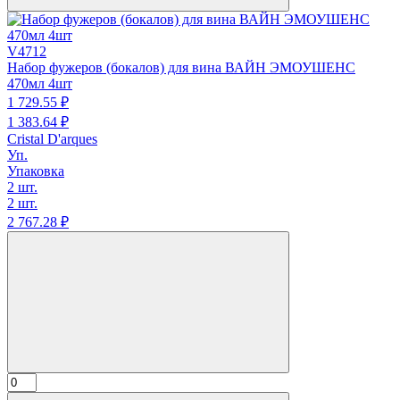
V4712
Набор фужеров (бокалов) для вина ВАЙН ЭМОУШЕНС
470мл 4шт
1 729.
55
₽
1 383.
64
₽
Cristal D'arques
Уп.
Упаковка
2 шт.
2 шт.
2 767.
28
₽