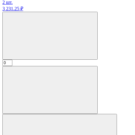
2 шт.
3 231.
25
₽