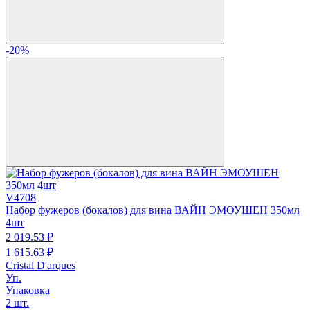
-20%
V4708
Набор фужеров (бокалов) для вина ВАЙН ЭМОУШЕН 350мл
4шт
2 019.
53
₽
1 615.
63
₽
Cristal D'arques
Уп.
Упаковка
2 шт.