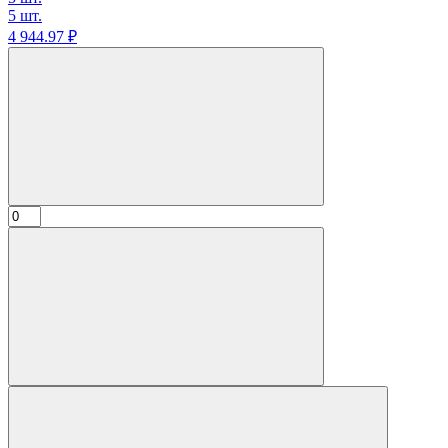
5 шт.
4 944.
97
₽