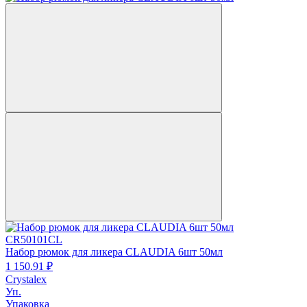
CR50101CL
Набор рюмок для ликера CLAUDIA 6шт 50мл
1 150.
91
₽
Crystalex
Уп.
Упаковка