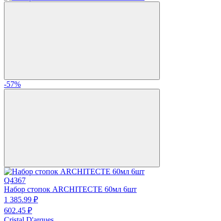
-57%
Q4367
Набор стопок ARCHITECTE 60мл 6шт
1 385.
99
₽
602.
45
₽
Cristal D'arques