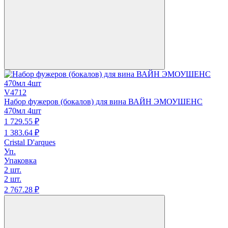
V4712
Набор фужеров (бокалов) для вина ВАЙН ЭМОУШЕНС
470мл 4шт
1 729.
55
₽
1 383.
64
₽
Cristal D'arques
Уп.
Упаковка
2 шт.
2 шт.
2 767.
28
₽