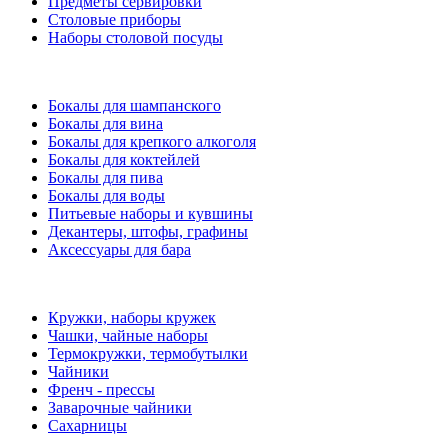
Предметы сервировки
Столовые приборы
Наборы столовой посуды
Бокалы для шампанского
Бокалы для вина
Бокалы для крепкого алкоголя
Бокалы для коктейлей
Бокалы для пива
Бокалы для воды
Питьевые наборы и кувшины
Декантеры, штофы, графины
Аксессуары для бара
Кружки, наборы кружек
Чашки, чайные наборы
Термокружки, термобутылки
Чайники
Френч - прессы
Заварочные чайники
Сахарницы