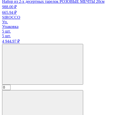
Набор из 2-х десертных тарелок РОЗОВЫЕ МЕЧТЫ 20см
988.
00
₽
665.
94
₽
SIROCCO
Уп.
Упаковка
5 шт.
5 шт.
4 944.
97
₽