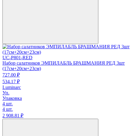
UC-P801-RED
Набор салатников ЭМПИЛАБЛЬ БРАШМАНИЯ РЕД 3шт
(17см+20см+23см)
727.
00
₽
534.
17
₽
Luminarc
Уп.
Упаковка
4 шт.
4 шт.
2 908.
81
₽