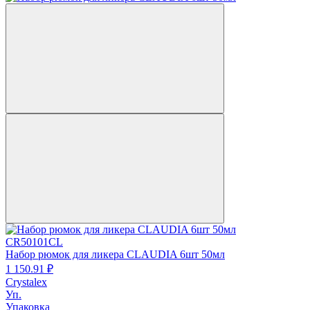
CR50101CL
Набор рюмок для ликера CLAUDIA 6шт 50мл
1 150.
91
₽
Crystalex
Уп.
Упаковка