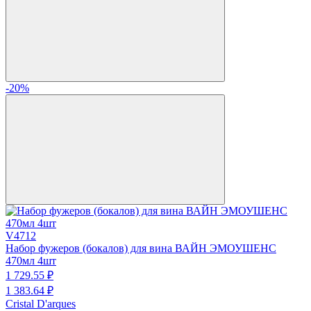
-20%
V4712
Набор фужеров (бокалов) для вина ВАЙН ЭМОУШЕНС
470мл 4шт
1 729.
55
₽
1 383.
64
₽
Cristal D'arques