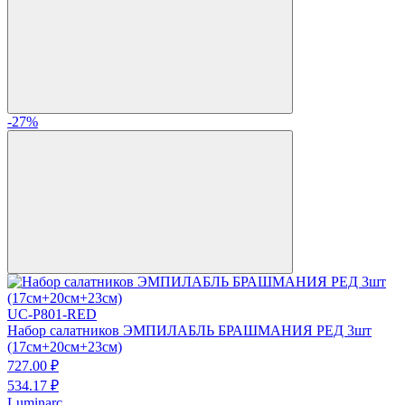
-27%
UC-P801-RED
Набор салатников ЭМПИЛАБЛЬ БРАШМАНИЯ РЕД 3шт
(17см+20см+23см)
727.
00
₽
534.
17
₽
Luminarc