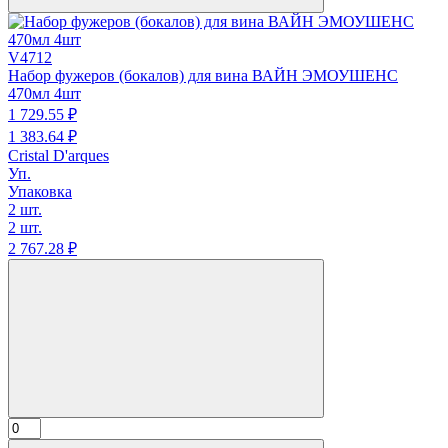
V4712
Набор фужеров (бокалов) для вина ВАЙН ЭМОУШЕНС
470мл 4шт
1 729.
55
₽
1 383.
64
₽
Cristal D'arques
Уп.
Упаковка
2 шт.
2 шт.
2 767.
28
₽