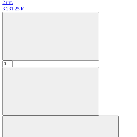
2 шт.
3 231.
25
₽