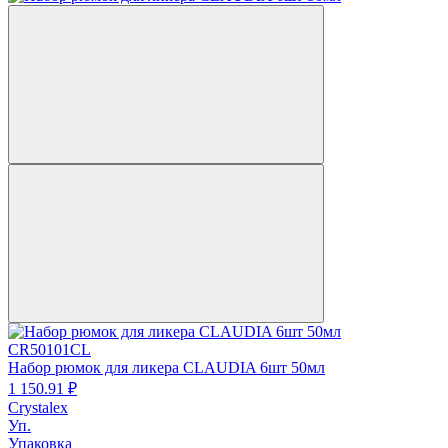
CR50101CL
Набор рюмок для ликера CLAUDIA 6шт 50мл
1 150.
91
₽
Crystalex
Уп.
Упаковка