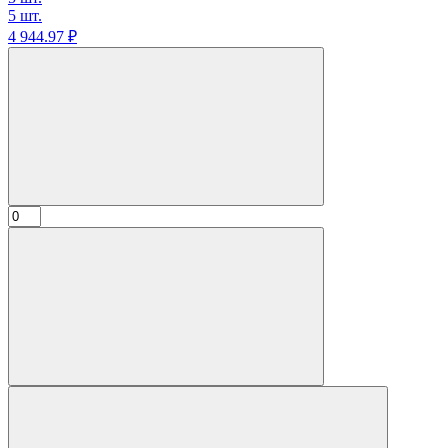
5 шт.
4 944.
97
₽