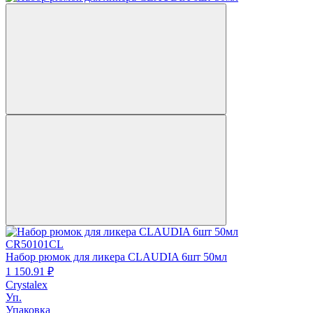
CR50101CL
Набор рюмок для ликера CLAUDIA 6шт 50мл
1 150.
91
₽
Crystalex
Уп.
Упаковка