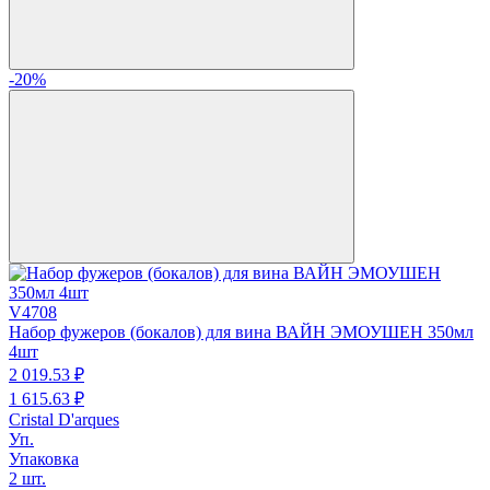
-20%
V4708
Набор фужеров (бокалов) для вина ВАЙН ЭМОУШЕН 350мл
4шт
2 019.
53
₽
1 615.
63
₽
Cristal D'arques
Уп.
Упаковка
2 шт.