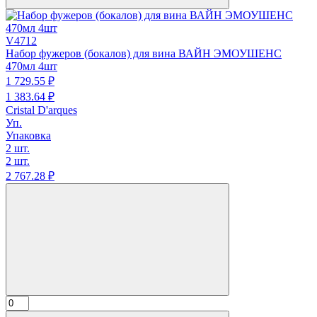
V4712
Набор фужеров (бокалов) для вина ВАЙН ЭМОУШЕНС
470мл 4шт
1 729.
55
₽
1 383.
64
₽
Cristal D'arques
Уп.
Упаковка
2 шт.
2 шт.
2 767.
28
₽