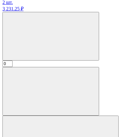
2 шт.
3 231.
25
₽