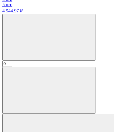
5 шт.
4 944.
97
₽