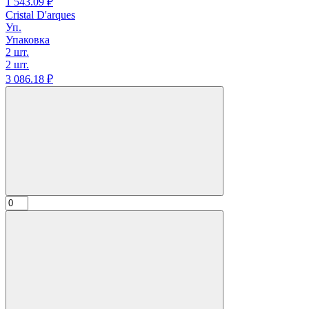
1 543.
09
₽
Cristal D'arques
Уп.
Упаковка
2 шт.
2 шт.
3 086.
18
₽