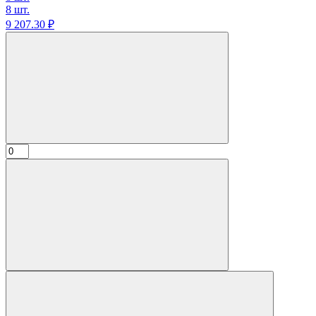
8 шт.
9 207.
30
₽