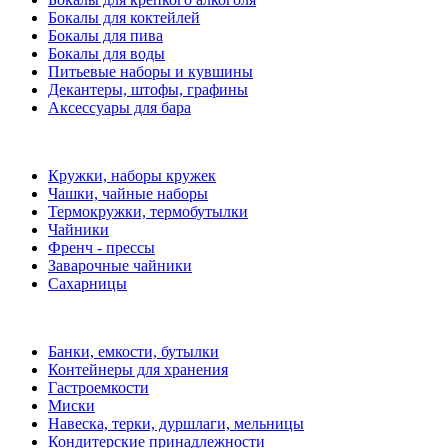
Бокалы для коктейлей
Бокалы для пива
Бокалы для воды
Питьевые наборы и кувшины
Декантеры, штофы, графины
Аксессуары для бара
Кружки, наборы кружек
Чашки, чайные наборы
Термокружки, термобутылки
Чайники
Френч - прессы
Заварочные чайники
Сахарницы
Банки, емкости, бутылки
Контейнеры для хранения
Гастроемкости
Миски
Навеска, терки, дуршлаги, мельницы
Кондитерские принадлежности