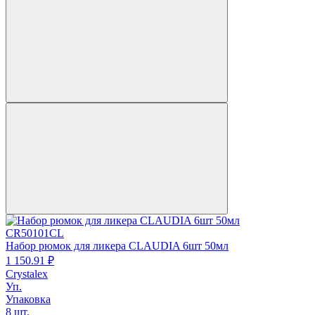
CR50101CL
Набор рюмок для ликера CLAUDIA 6шт 50мл
1 150.
91
₽
Crystalex
Уп.
Упаковка
8 шт.