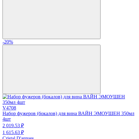
-20%
V4708
Набор фужеров (бокалов) для вина ВАЙН ЭМОУШЕН 350мл
4шт
2 019.
53
₽
1 615.
63
₽
Cristal D'arques