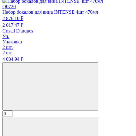
Q0720
Набор бокалов для вина INTENSE 4шт 470мл
2 876.
10
₽
2 017.
47
₽
Cristal D'arques
Уп.
Упаковка
2 шт.
2 шт.
4 034.
94
₽