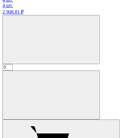
4 шт.
2 908.
81
₽