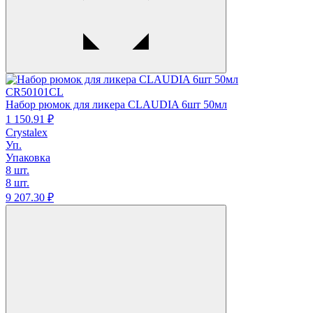
CR50101CL
Набор рюмок для ликера CLAUDIA 6шт 50мл
1 150.
91
₽
Crystalex
Уп.
Упаковка
8 шт.
8 шт.
9 207.
30
₽