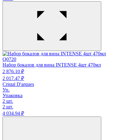
Q0720
Набор бокалов для вина INTENSE 4шт 470мл
2 876.
10
₽
2 017.
47
₽
Cristal D'arques
Уп.
Упаковка
2 шт.
2 шт.
4 034.
94
₽