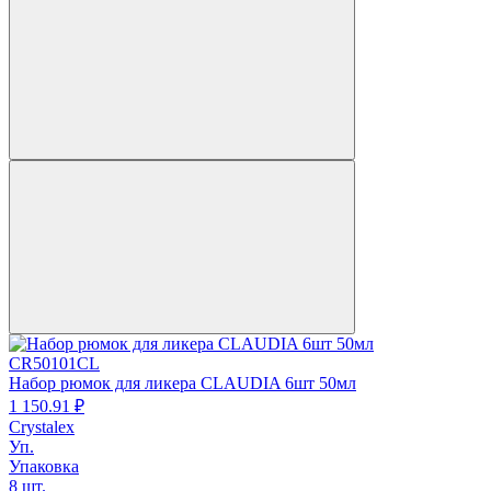
CR50101CL
Набор рюмок для ликера CLAUDIA 6шт 50мл
1 150.
91
₽
Crystalex
Уп.
Упаковка
8 шт.