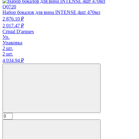
Q0720
Набор бокалов для вина INTENSE 4шт 470мл
2 876.
10
₽
2 017.
47
₽
Cristal D'arques
Уп.
Упаковка
2 шт.
2 шт.
4 034.
94
₽