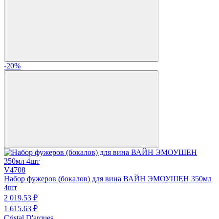
-20%
V4708
Набор фужеров (бокалов) для вина ВАЙН ЭМОУШЕН 350мл
4шт
2 019.
53
₽
1 615.
63
₽
Cristal D'arques