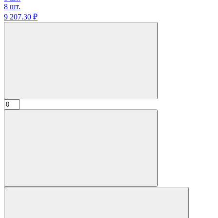
8 шт.
9 207.
30
₽