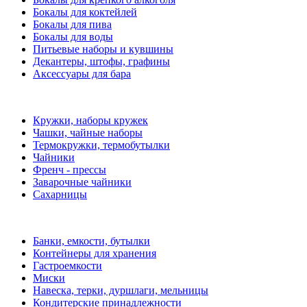
Бокалы для коктейлей
Бокалы для пива
Бокалы для воды
Питьевые наборы и кувшины
Декантеры, штофы, графины
Аксессуары для бара
Кружки, наборы кружек
Чашки, чайные наборы
Термокружки, термобутылки
Чайники
Френч - прессы
Заварочные чайники
Сахарницы
Банки, емкости, бутылки
Контейнеры для хранения
Гастроемкости
Миски
Навеска, терки, дуршлаги, мельницы
Кондитерские принадлежности