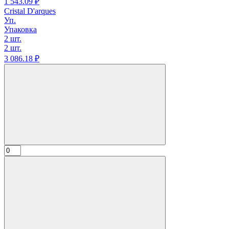
1 543.
09
₽
Cristal D'arques
Уп.
Упаковка
2 шт.
2 шт.
3 086.
18
₽