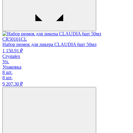
CR50101CL
Набор рюмок для ликера CLAUDIA 6шт 50мл
1 150.
91
₽
Crystalex
Уп.
Упаковка
8 шт.
8 шт.
9 207.
30
₽