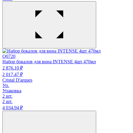
Q0720
Набор бокалов для вина INTENSE 4шт 470мл
2 876.
10
₽
2 017.
47
₽
Cristal D'arques
Уп.
Упаковка
2 шт.
2 шт.
4 034.
94
₽