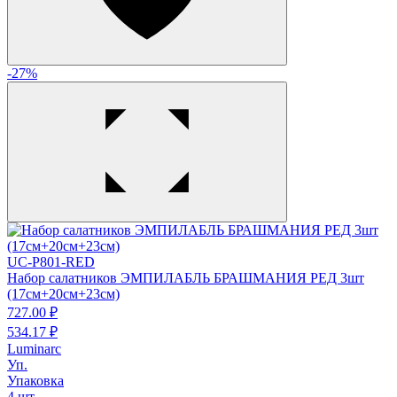
-27%
UC-P801-RED
Набор салатников ЭМПИЛАБЛЬ БРАШМАНИЯ РЕД 3шт
(17см+20см+23см)
727.
00
₽
534.
17
₽
Luminarc
Уп.
Упаковка
4 шт.