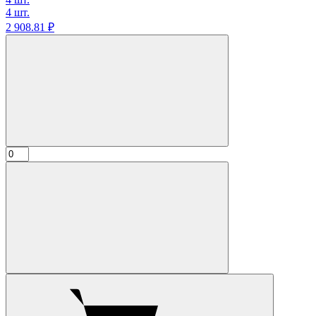
4 шт.
2 908.
81
₽