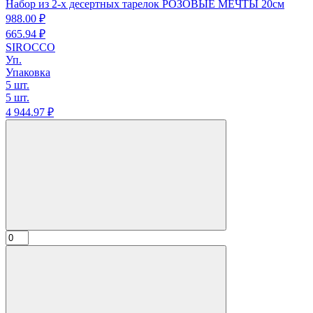
Набор из 2-х десертных тарелок РОЗОВЫЕ МЕЧТЫ 20см
988.
00
₽
665.
94
₽
SIROCCO
Уп.
Упаковка
5 шт.
5 шт.
4 944.
97
₽