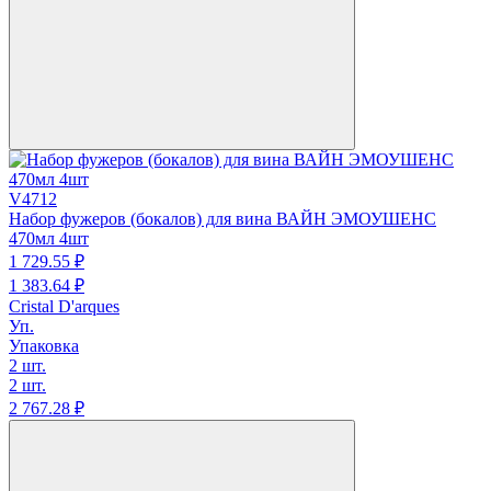
V4712
Набор фужеров (бокалов) для вина ВАЙН ЭМОУШЕНС
470мл 4шт
1 729.
55
₽
1 383.
64
₽
Cristal D'arques
Уп.
Упаковка
2 шт.
2 шт.
2 767.
28
₽