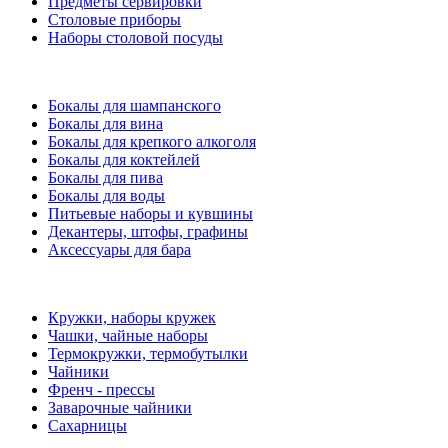
Предметы сервировки
Столовые приборы
Наборы столовой посуды
Бокалы для шампанского
Бокалы для вина
Бокалы для крепкого алкоголя
Бокалы для коктейлей
Бокалы для пива
Бокалы для воды
Питьевые наборы и кувшины
Декантеры, штофы, графины
Аксессуары для бара
Кружки, наборы кружек
Чашки, чайные наборы
Термокружки, термобутылки
Чайники
Френч - прессы
Заварочные чайники
Сахарницы