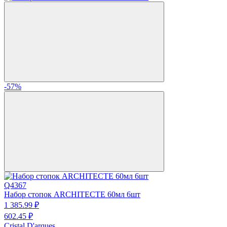
-57%
Q4367
Набор стопок ARCHITECTE 60мл 6шт
1 385.
99
₽
602.
45
₽
Cristal D'arques