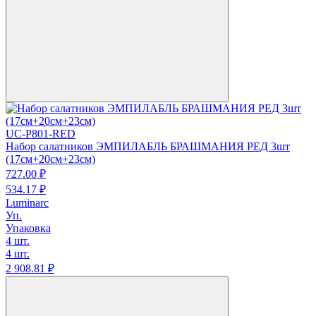
UC-P801-RED
Набор салатников ЭМПИЛАБЛЬ БРАШМАНИЯ РЕД 3шт
(17см+20см+23см)
727.
00
₽
534.
17
₽
Luminarc
Уп.
Упаковка
4 шт.
4 шт.
2 908.
81
₽