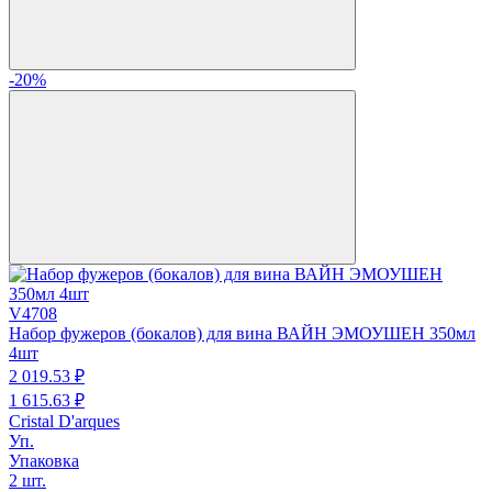
-20%
V4708
Набор фужеров (бокалов) для вина ВАЙН ЭМОУШЕН 350мл
4шт
2 019.
53
₽
1 615.
63
₽
Cristal D'arques
Уп.
Упаковка
2 шт.