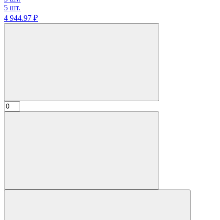
5 шт.
4 944.
97
₽