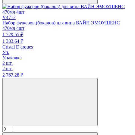
V4712
Набор фужеров (бокалов) для вина ВАЙН ЭМОУШЕНС
470мл 4шт
1 729.
55
₽
1 383.
64
₽
Cristal D'arques
Уп.
Упаковка
2 шт.
2 шт.
2 767.
28
₽