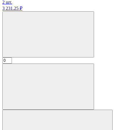
2 шт.
3 231.
25
₽