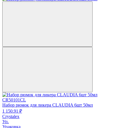
CR50101CL
Набор рюмок для ликера CLAUDIA 6шт 50мл
1 150.
91
₽
Crystalex
Уп.
Упаковка