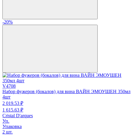
-20%
V4708
Набор фужеров (бокалов) для вина ВАЙН ЭМОУШЕН 350мл
4шт
2 019.
53
₽
1 615.
63
₽
Cristal D'arques
Уп.
Упаковка
2 шт.