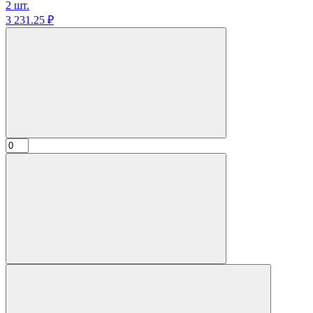
2 шт.
3 231.
25
₽