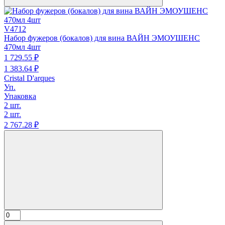
V4712
Набор фужеров (бокалов) для вина ВАЙН ЭМОУШЕНС
470мл 4шт
1 729.
55
₽
1 383.
64
₽
Cristal D'arques
Уп.
Упаковка
2 шт.
2 шт.
2 767.
28
₽