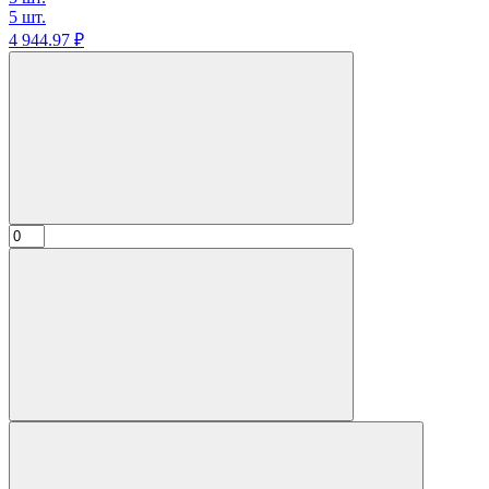
5 шт.
4 944.
97
₽