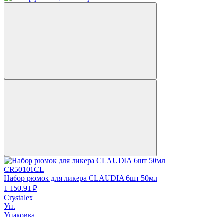
CR50101CL
Набор рюмок для ликера CLAUDIA 6шт 50мл
1 150.
91
₽
Crystalex
Уп.
Упаковка