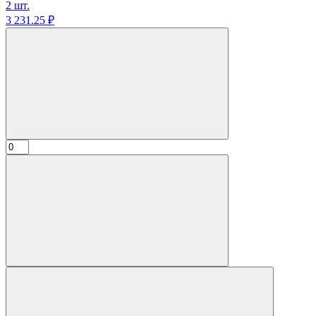
2 шт.
3 231.
25
₽