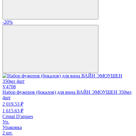
-20%
V4708
Набор фужеров (бокалов) для вина ВАЙН ЭМОУШЕН 350мл
4шт
2 019.
53
₽
1 615.
63
₽
Cristal D'arques
Уп.
Упаковка
2 шт.