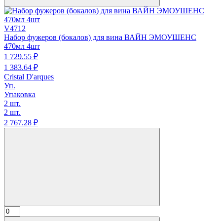
V4712
Набор фужеров (бокалов) для вина ВАЙН ЭМОУШЕНС
470мл 4шт
1 729.
55
₽
1 383.
64
₽
Cristal D'arques
Уп.
Упаковка
2 шт.
2 шт.
2 767.
28
₽