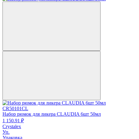
CR50101CL
Набор рюмок для ликера CLAUDIA 6шт 50мл
1 150.
91
₽
Crystalex
Уп.
Упаковка