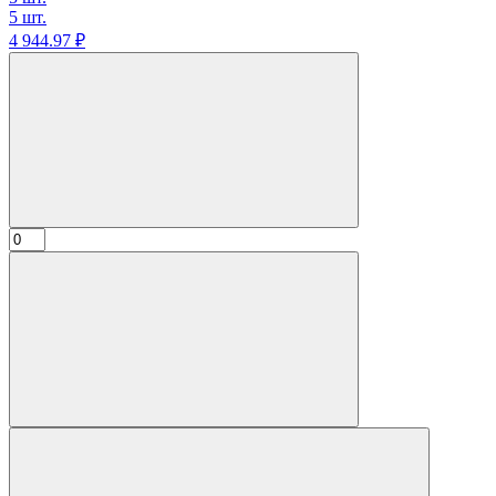
5 шт.
4 944.
97
₽