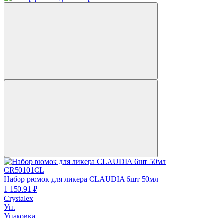
CR50101CL
Набор рюмок для ликера CLAUDIA 6шт 50мл
1 150.
91
₽
Crystalex
Уп.
Упаковка