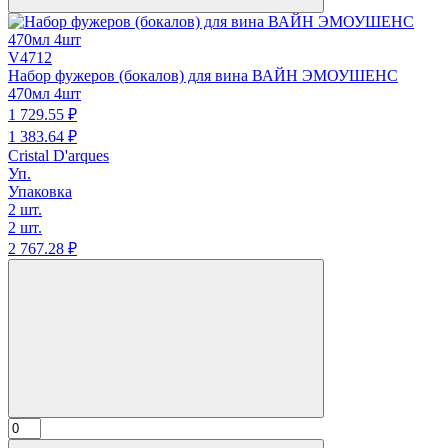
V4712
Набор фужеров (бокалов) для вина ВАЙН ЭМОУШЕНС
470мл 4шт
1 729.
55
₽
1 383.
64
₽
Cristal D'arques
Уп.
Упаковка
2 шт.
2 шт.
2 767.
28
₽