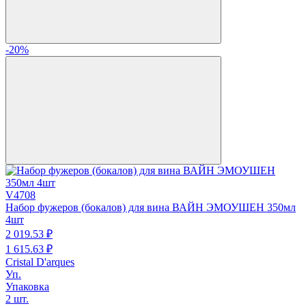
-20%
V4708
Набор фужеров (бокалов) для вина ВАЙН ЭМОУШЕН 350мл
4шт
2 019.
53
₽
1 615.
63
₽
Cristal D'arques
Уп.
Упаковка
2 шт.