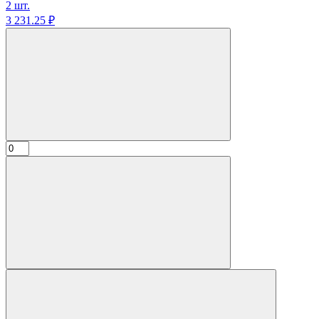
2 шт.
3 231.
25
₽