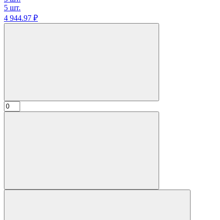
5 шт.
4 944.
97
₽