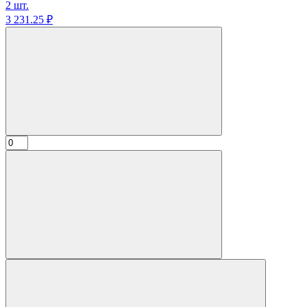
2 шт.
3 231.
25
₽