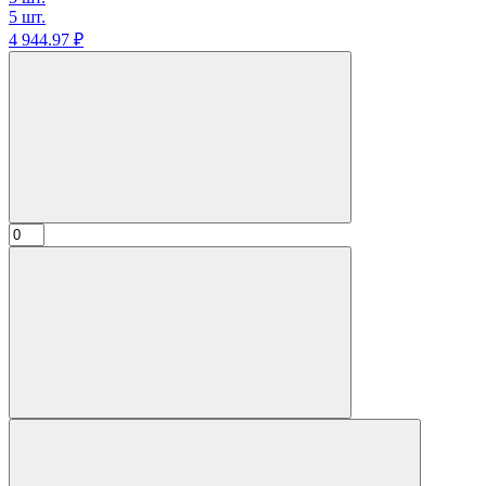
5 шт.
4 944.
97
₽