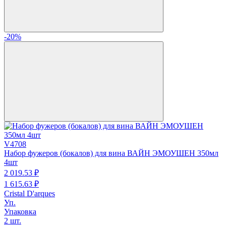
-20%
V4708
Набор фужеров (бокалов) для вина ВАЙН ЭМОУШЕН 350мл
4шт
2 019.
53
₽
1 615.
63
₽
Cristal D'arques
Уп.
Упаковка
2 шт.