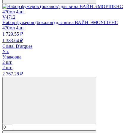
V4712
Набор фужеров (бокалов) для вина ВАЙН ЭМОУШЕНС
470мл 4шт
1 729.
55
₽
1 383.
64
₽
Cristal D'arques
Уп.
Упаковка
2 шт.
2 шт.
2 767.
28
₽