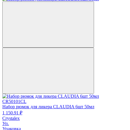
CR50101CL
Набор рюмок для ликера CLAUDIA 6шт 50мл
1 150.
91
₽
Crystalex
Уп.
Упаковка