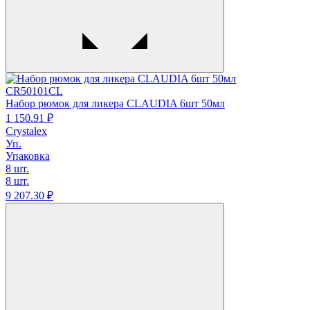
CR50101CL
Набор рюмок для ликера CLAUDIA 6шт 50мл
1 150.
91
₽
Crystalex
Уп.
Упаковка
8 шт.
8 шт.
9 207.
30
₽