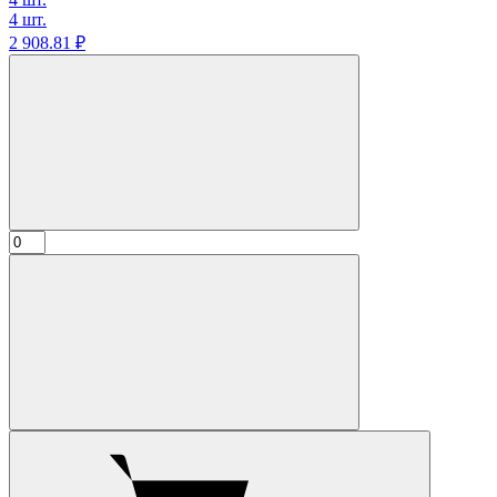
4 шт.
2 908.
81
₽