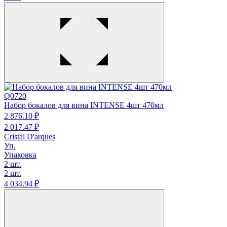
Q0720
Набор бокалов для вина INTENSE 4шт 470мл
2 876.
10
₽
2 017.
47
₽
Cristal D'arques
Уп.
Упаковка
2 шт.
2 шт.
4 034.
94
₽