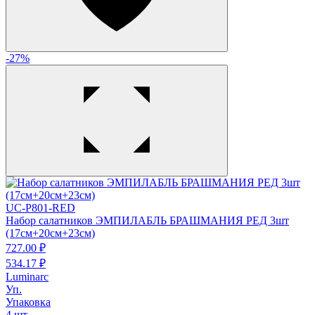
-27%
UC-P801-RED
Набор салатников ЭМПИЛАБЛЬ БРАШМАНИЯ РЕД 3шт
(17см+20см+23см)
727.
00
₽
534.
17
₽
Luminarc
Уп.
Упаковка
4 шт.