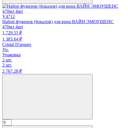
V4712
Набор фужеров (бокалов) для вина ВАЙН ЭМОУШЕНС
470мл 4шт
1 729.
55
₽
1 383.
64
₽
Cristal D'arques
Уп.
Упаковка
2 шт.
2 шт.
2 767.
28
₽