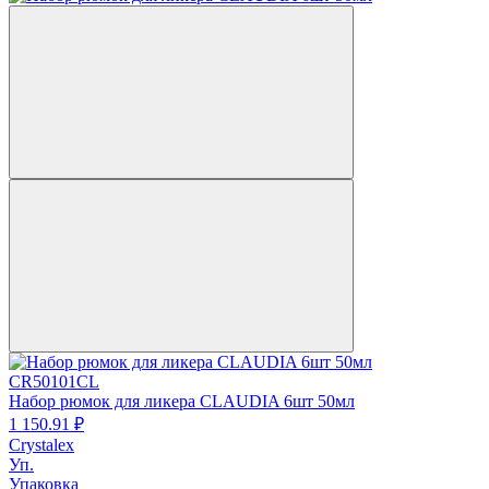
CR50101CL
Набор рюмок для ликера CLAUDIA 6шт 50мл
1 150.
91
₽
Crystalex
Уп.
Упаковка