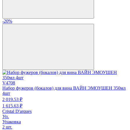
-20%
V4708
Набор фужеров (бокалов) для вина ВАЙН ЭМОУШЕН 350мл
4шт
2 019.
53
₽
1 615.
63
₽
Cristal D'arques
Уп.
Упаковка
2 шт.