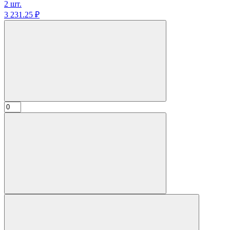
2 шт.
3 231.
25
₽