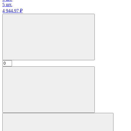
5 шт.
4 944.
97
₽