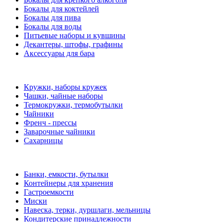
Бокалы для коктейлей
Бокалы для пива
Бокалы для воды
Питьевые наборы и кувшины
Декантеры, штофы, графины
Аксессуары для бара
Кружки, наборы кружек
Чашки, чайные наборы
Термокружки, термобутылки
Чайники
Френч - прессы
Заварочные чайники
Сахарницы
Банки, емкости, бутылки
Контейнеры для хранения
Гастроемкости
Миски
Навеска, терки, дуршлаги, мельницы
Кондитерские принадлежности