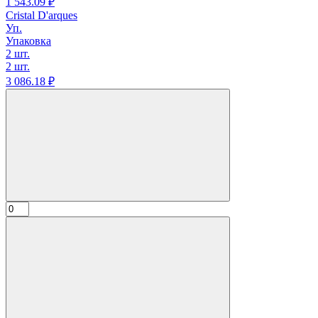
1 543.
09
₽
Cristal D'arques
Уп.
Упаковка
2 шт.
2 шт.
3 086.
18
₽