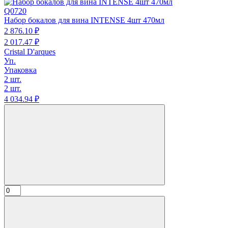
Q0720
Набор бокалов для вина INTENSE 4шт 470мл
2 876.
10
₽
2 017.
47
₽
Cristal D'arques
Уп.
Упаковка
2 шт.
2 шт.
4 034.
94
₽