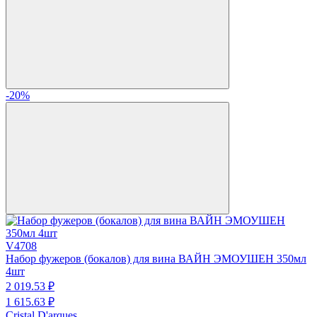
-20%
V4708
Набор фужеров (бокалов) для вина ВАЙН ЭМОУШЕН 350мл
4шт
2 019.
53
₽
1 615.
63
₽
Cristal D'arques