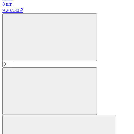
8 шт.
9 207.
30
₽