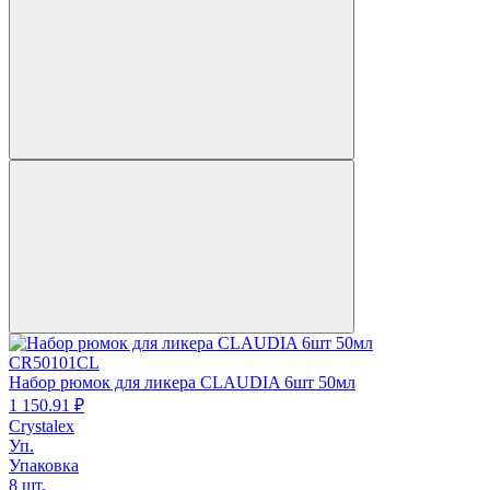
CR50101CL
Набор рюмок для ликера CLAUDIA 6шт 50мл
1 150.
91
₽
Crystalex
Уп.
Упаковка
8 шт.