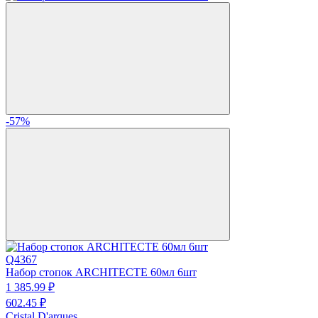
-57%
Q4367
Набор стопок ARCHITECTE 60мл 6шт
1 385.
99
₽
602.
45
₽
Cristal D'arques