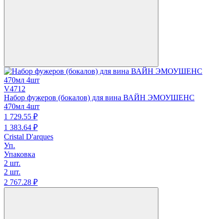
V4712
Набор фужеров (бокалов) для вина ВАЙН ЭМОУШЕНС
470мл 4шт
1 729.
55
₽
1 383.
64
₽
Cristal D'arques
Уп.
Упаковка
2 шт.
2 шт.
2 767.
28
₽