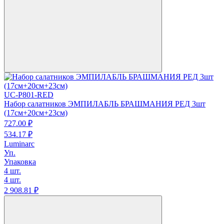
UC-P801-RED
Набор салатников ЭМПИЛАБЛЬ БРАШМАНИЯ РЕД 3шт
(17см+20см+23см)
727.
00
₽
534.
17
₽
Luminarc
Уп.
Упаковка
4 шт.
4 шт.
2 908.
81
₽