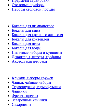
Предметы сервировки
Столовые приборы
Наборы столовой посуды
Бокалы для шампанского
Бокалы для вина
Бокалы для крепкого алкоголя
Бокалы для коктейлей
Бокалы для пива
Бокалы для воды
Питьевые наборы и кувшины
Декантеры, штофы, графины
Аксессуары для бара
Кружки, наборы кружек
Чашки, чайные наборы
Термокружки, термобутылки
Чайники
Френч - прессы
Заварочные чайники
Сахарницы