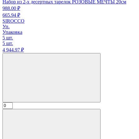
Набор из 2-х десертных тарелок РОЗОВЫЕ МЕЧТЫ 20см
988.
00
₽
665.
94
₽
SIROCCO
Уп.
Упаковка
5 шт.
5 шт.
4 944.
97
₽