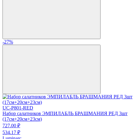
-27%
UC-P801-RED
Набор салатников ЭМПИЛАБЛЬ БРАШМАНИЯ РЕД 3шт
(17см+20см+23см)
727.
00
₽
534.
17
₽
Luminarc