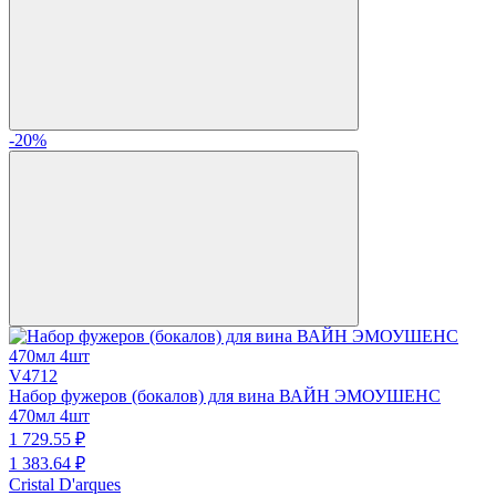
-20%
V4712
Набор фужеров (бокалов) для вина ВАЙН ЭМОУШЕНС
470мл 4шт
1 729.
55
₽
1 383.
64
₽
Cristal D'arques