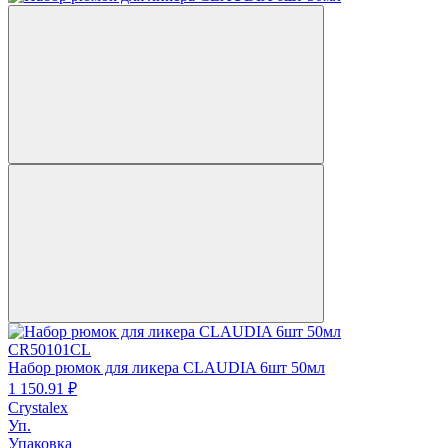
CR50101CL
Набор рюмок для ликера CLAUDIA 6шт 50мл
1 150.
91
₽
Crystalex
Уп.
Упаковка