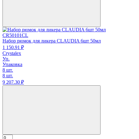
CR50101CL
Набор рюмок для ликера CLAUDIA 6шт 50мл
1 150.
91
₽
Crystalex
Уп.
Упаковка
8 шт.
8 шт.
9 207.
30
₽