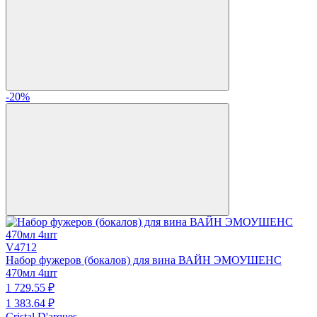
-20%
V4712
Набор фужеров (бокалов) для вина ВАЙН ЭМОУШЕНС
470мл 4шт
1 729.
55
₽
1 383.
64
₽
Cristal D'arques