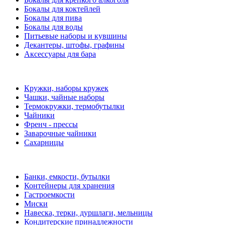
Бокалы для коктейлей
Бокалы для пива
Бокалы для воды
Питьевые наборы и кувшины
Декантеры, штофы, графины
Аксессуары для бара
Кружки, наборы кружек
Чашки, чайные наборы
Термокружки, термобутылки
Чайники
Френч - прессы
Заварочные чайники
Сахарницы
Банки, емкости, бутылки
Контейнеры для хранения
Гастроемкости
Миски
Навеска, терки, дуршлаги, мельницы
Кондитерские принадлежности