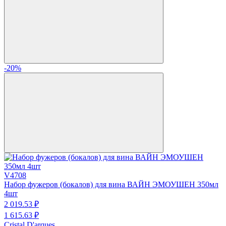
-20%
V4708
Набор фужеров (бокалов) для вина ВАЙН ЭМОУШЕН 350мл
4шт
2 019.
53
₽
1 615.
63
₽
Cristal D'arques