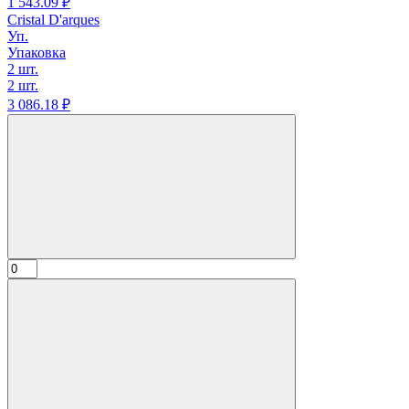
1 543.
09
₽
Cristal D'arques
Уп.
Упаковка
2 шт.
2 шт.
3 086.
18
₽