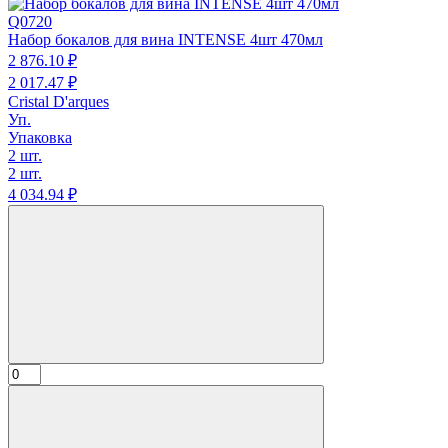
Q0720
Набор бокалов для вина INTENSE 4шт 470мл
2 876.
10
₽
2 017.
47
₽
Cristal D'arques
Уп.
Упаковка
2 шт.
2 шт.
4 034.
94
₽