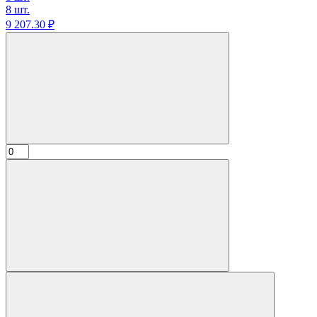
8 шт.
9 207.
30
₽