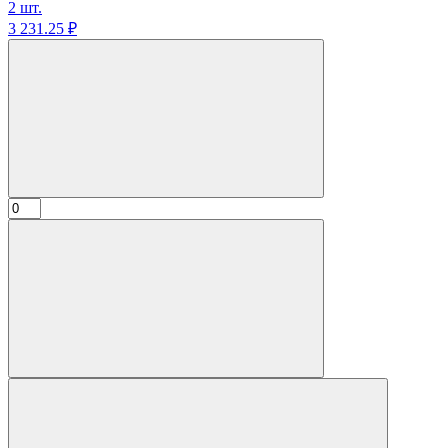
2 шт.
3 231.
25
₽