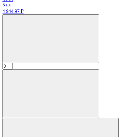
5 шт.
4 944.
97
₽