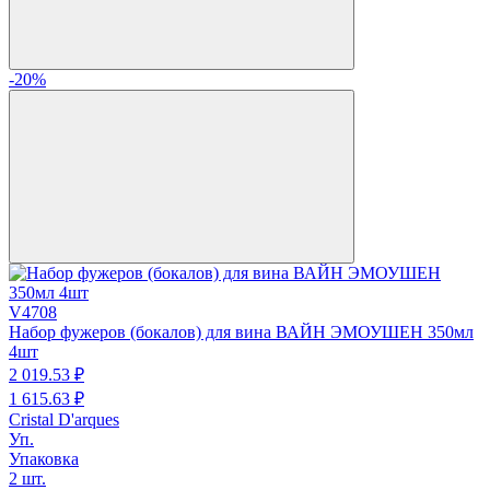
-20%
V4708
Набор фужеров (бокалов) для вина ВАЙН ЭМОУШЕН 350мл
4шт
2 019.
53
₽
1 615.
63
₽
Cristal D'arques
Уп.
Упаковка
2 шт.