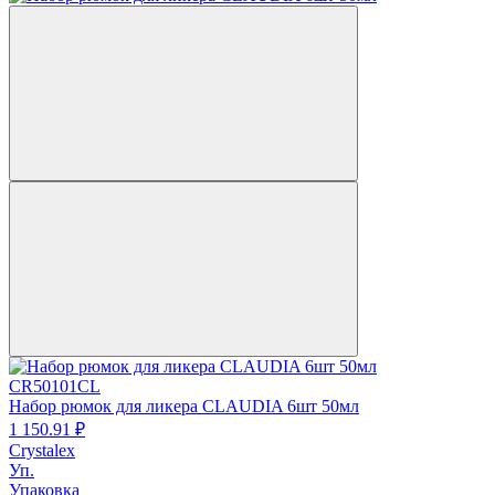
CR50101CL
Набор рюмок для ликера CLAUDIA 6шт 50мл
1 150.
91
₽
Crystalex
Уп.
Упаковка