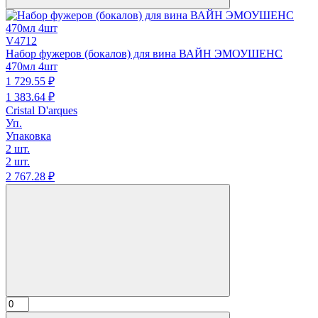
V4712
Набор фужеров (бокалов) для вина ВАЙН ЭМОУШЕНС
470мл 4шт
1 729.
55
₽
1 383.
64
₽
Cristal D'arques
Уп.
Упаковка
2 шт.
2 шт.
2 767.
28
₽