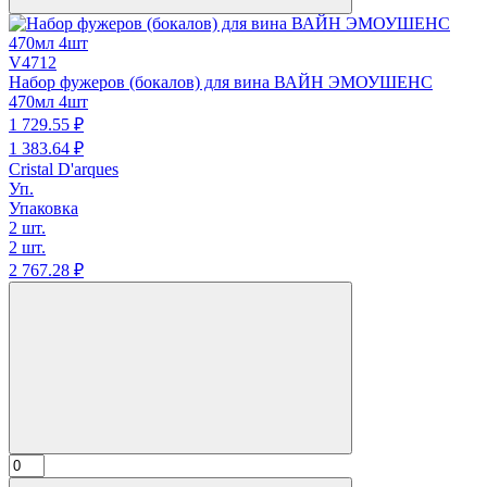
V4712
Набор фужеров (бокалов) для вина ВАЙН ЭМОУШЕНС
470мл 4шт
1 729.
55
₽
1 383.
64
₽
Cristal D'arques
Уп.
Упаковка
2 шт.
2 шт.
2 767.
28
₽