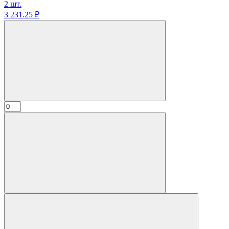
2 шт.
3 231.
25
₽