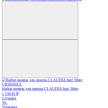
CR50101CL
Набор рюмок для ликера CLAUDIA 6шт 50мл
1 150.
91
₽
Crystalex
Уп.
Упаковка