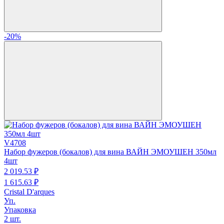
-20%
V4708
Набор фужеров (бокалов) для вина ВАЙН ЭМОУШЕН 350мл
4шт
2 019.
53
₽
1 615.
63
₽
Cristal D'arques
Уп.
Упаковка
2 шт.