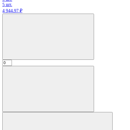
5 шт.
4 944.
97
₽