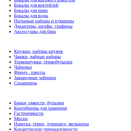
Бокалы для коктейлей
Бокалы для пива
Бокалы для воды
Питьевые наборы и кувшины
Декантеры, штофы, графины
Аксессуары для бара
Кружки, наборы кружек
Чашки, чайные наборы
Термокружки, термобутылки
Чайники
Френч - прессы
Заварочные чайники
Сахарницы
Банки, емкости, бутылки
Контейнеры для хранения
Гастроемкости
Миски
Навеска, терки, дуршлаги, мельницы
Кондитерские принадлежности