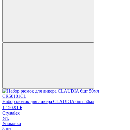
CR50101CL
Набор рюмок для ликера CLAUDIA 6шт 50мл
1 150.
91
₽
Crystalex
Уп.
Упаковка
8 шт.