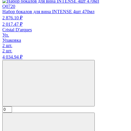
Q0720
Набор бокалов для вина INTENSE 4шт 470мл
2 876.
10
₽
2 017.
47
₽
Cristal D'arques
Уп.
Упаковка
2 шт.
2 шт.
4 034.
94
₽