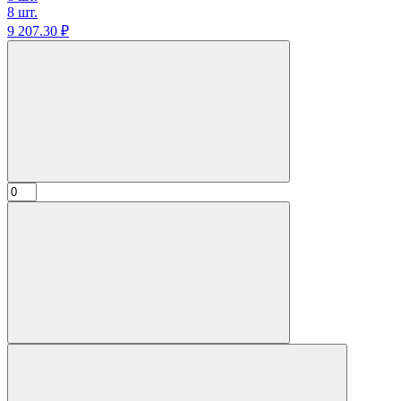
8 шт.
9 207.
30
₽