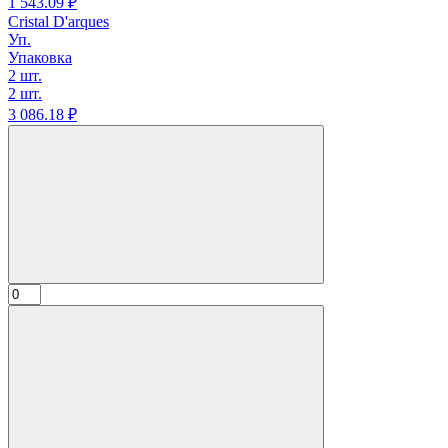
1 543.
09
₽
Cristal D'arques
Уп.
Упаковка
2 шт.
2 шт.
3 086.
18
₽