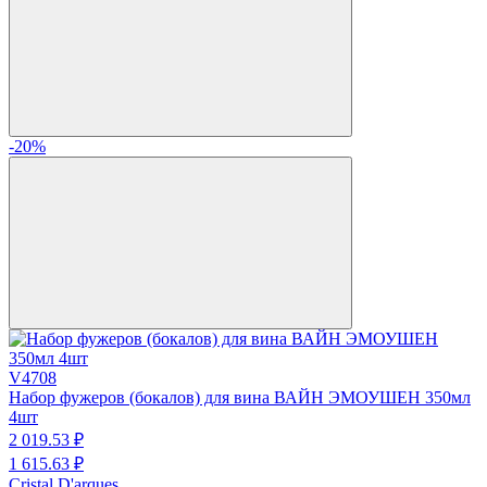
-20%
V4708
Набор фужеров (бокалов) для вина ВАЙН ЭМОУШЕН 350мл
4шт
2 019.
53
₽
1 615.
63
₽
Cristal D'arques