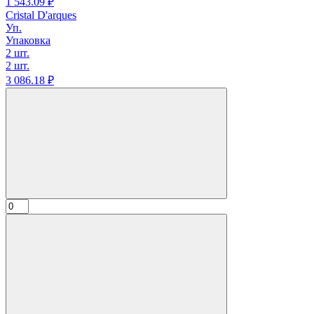
1 543.
09
₽
Cristal D'arques
Уп.
Упаковка
2 шт.
2 шт.
3 086.
18
₽