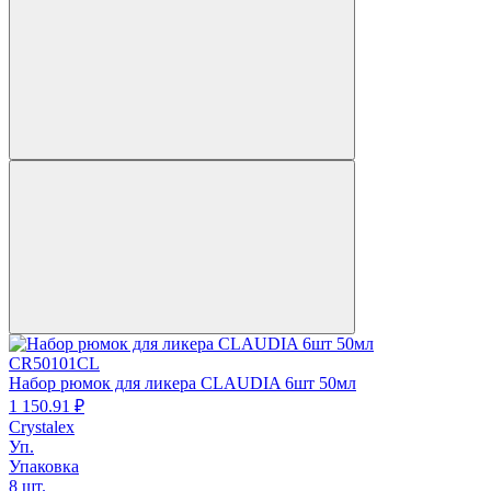
CR50101CL
Набор рюмок для ликера CLAUDIA 6шт 50мл
1 150.
91
₽
Crystalex
Уп.
Упаковка
8 шт.