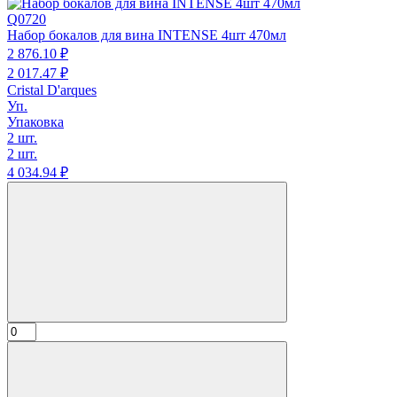
Q0720
Набор бокалов для вина INTENSE 4шт 470мл
2 876.
10
₽
2 017.
47
₽
Cristal D'arques
Уп.
Упаковка
2 шт.
2 шт.
4 034.
94
₽