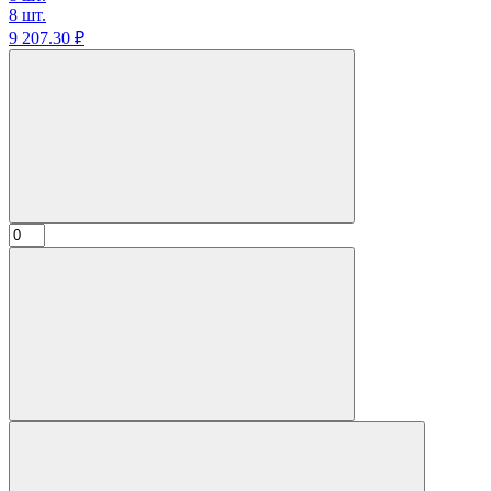
8 шт.
9 207.
30
₽