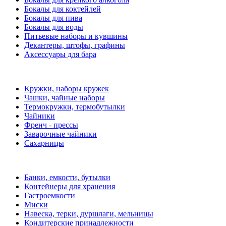
Бокалы для коктейлей
Бокалы для пива
Бокалы для воды
Питьевые наборы и кувшины
Декантеры, штофы, графины
Аксессуары для бара
Кружки, наборы кружек
Чашки, чайные наборы
Термокружки, термобутылки
Чайники
Френч - прессы
Заварочные чайники
Сахарницы
Банки, емкости, бутылки
Контейнеры для хранения
Гастроемкости
Миски
Навеска, терки, дуршлаги, мельницы
Кондитерские принадлежности