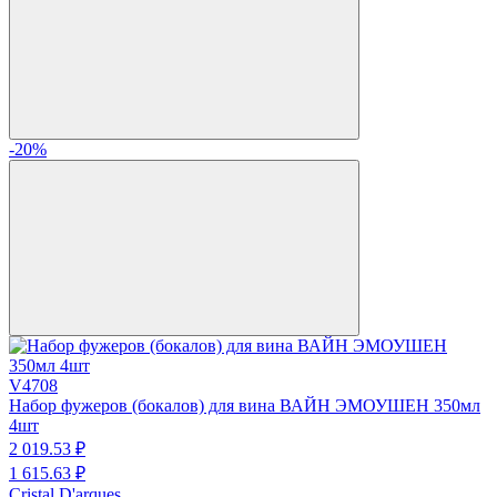
-20%
V4708
Набор фужеров (бокалов) для вина ВАЙН ЭМОУШЕН 350мл
4шт
2 019.
53
₽
1 615.
63
₽
Cristal D'arques