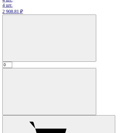
4 шт.
2 908.
81
₽