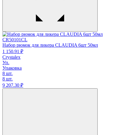
CR50101CL
Набор рюмок для ликера CLAUDIA 6шт 50мл
1 150.
91
₽
Crystalex
Уп.
Упаковка
8 шт.
8 шт.
9 207.
30
₽