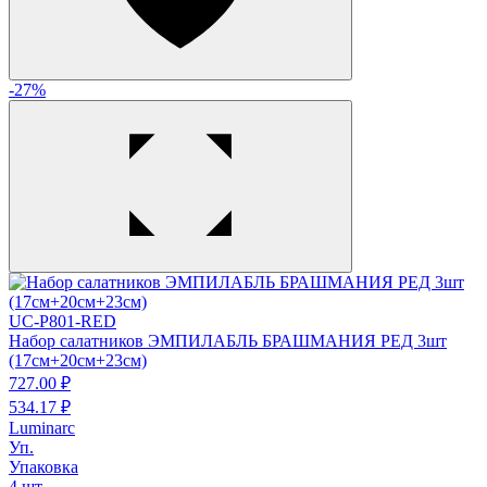
-27%
UC-P801-RED
Набор салатников ЭМПИЛАБЛЬ БРАШМАНИЯ РЕД 3шт
(17см+20см+23см)
727.
00
₽
534.
17
₽
Luminarc
Уп.
Упаковка
4 шт.