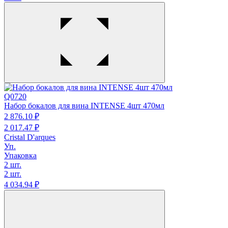
Q0720
Набор бокалов для вина INTENSE 4шт 470мл
2 876.
10
₽
2 017.
47
₽
Cristal D'arques
Уп.
Упаковка
2 шт.
2 шт.
4 034.
94
₽