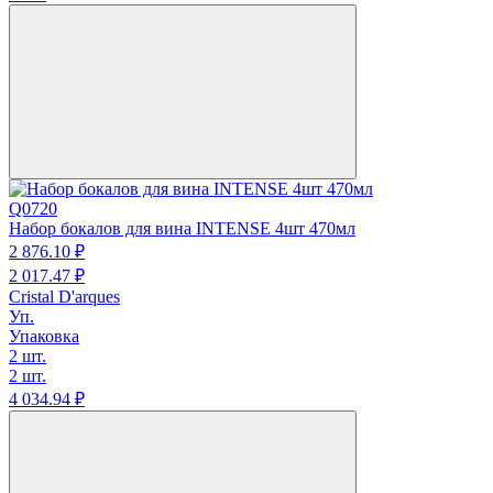
Q0720
Набор бокалов для вина INTENSE 4шт 470мл
2 876.
10
₽
2 017.
47
₽
Cristal D'arques
Уп.
Упаковка
2 шт.
2 шт.
4 034.
94
₽