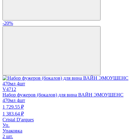
-20%
V4712
Набор фужеров (бокалов) для вина ВАЙН ЭМОУШЕНС
470мл 4шт
1 729.
55
₽
1 383.
64
₽
Cristal D'arques
Уп.
Упаковка
2 шт.