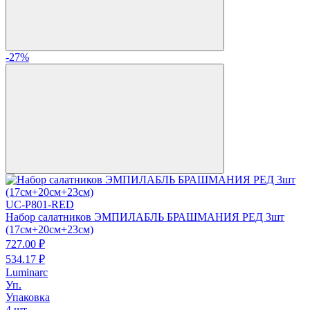
-27%
UC-P801-RED
Набор салатников ЭМПИЛАБЛЬ БРАШМАНИЯ РЕД 3шт
(17см+20см+23см)
727.
00
₽
534.
17
₽
Luminarc
Уп.
Упаковка
4 шт.