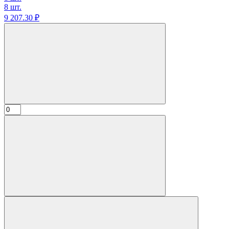
8 шт.
9 207.
30
₽