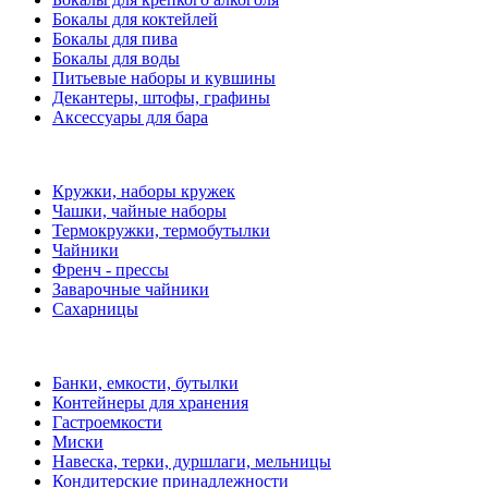
Бокалы для коктейлей
Бокалы для пива
Бокалы для воды
Питьевые наборы и кувшины
Декантеры, штофы, графины
Аксессуары для бара
Кружки, наборы кружек
Чашки, чайные наборы
Термокружки, термобутылки
Чайники
Френч - прессы
Заварочные чайники
Сахарницы
Банки, емкости, бутылки
Контейнеры для хранения
Гастроемкости
Миски
Навеска, терки, дуршлаги, мельницы
Кондитерские принадлежности