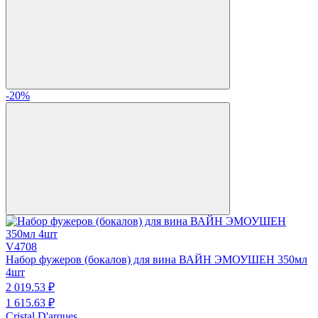
-20%
V4708
Набор фужеров (бокалов) для вина ВАЙН ЭМОУШЕН 350мл
4шт
2 019.
53
₽
1 615.
63
₽
Cristal D'arques