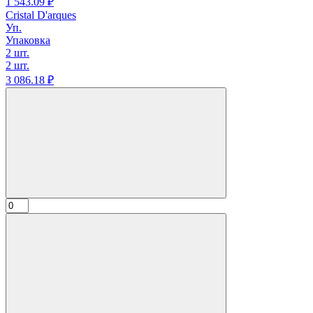
1 543.
09
₽
Cristal D'arques
Уп.
Упаковка
2 шт.
2 шт.
3 086.
18
₽