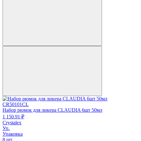
CR50101CL
Набор рюмок для ликера CLAUDIA 6шт 50мл
1 150.
91
₽
Crystalex
Уп.
Упаковка
8 шт.