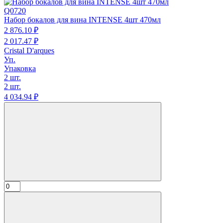
Q0720
Набор бокалов для вина INTENSE 4шт 470мл
2 876.
10
₽
2 017.
47
₽
Cristal D'arques
Уп.
Упаковка
2 шт.
2 шт.
4 034.
94
₽