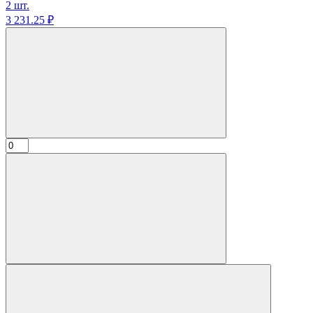
2 шт.
3 231.
25
₽