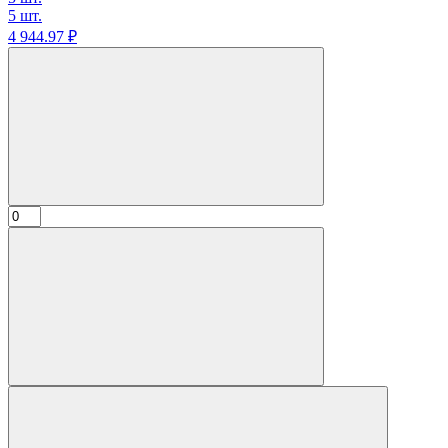
5 шт.
4 944.
97
₽