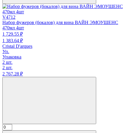
V4712
Набор фужеров (бокалов) для вина ВАЙН ЭМОУШЕНС
470мл 4шт
1 729.
55
₽
1 383.
64
₽
Cristal D'arques
Уп.
Упаковка
2 шт.
2 шт.
2 767.
28
₽