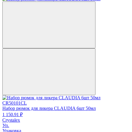
CR50101CL
Набор рюмок для ликера CLAUDIA 6шт 50мл
1 150.
91
₽
Crystalex
Уп.
Упаковка