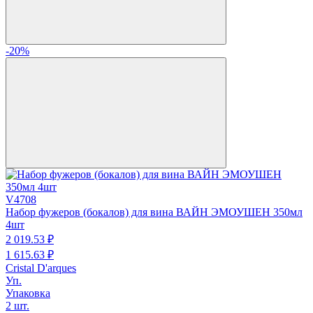
-20%
V4708
Набор фужеров (бокалов) для вина ВАЙН ЭМОУШЕН 350мл
4шт
2 019.
53
₽
1 615.
63
₽
Cristal D'arques
Уп.
Упаковка
2 шт.