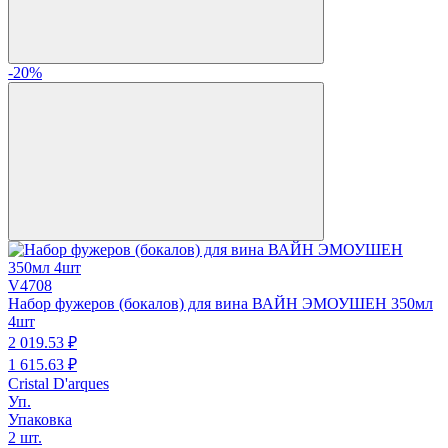
-20%
V4708
Набор фужеров (бокалов) для вина ВАЙН ЭМОУШЕН 350мл
4шт
2 019.
53
₽
1 615.
63
₽
Cristal D'arques
Уп.
Упаковка
2 шт.