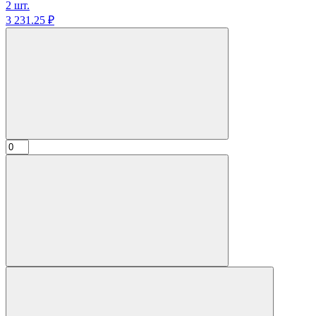
2 шт.
3 231.
25
₽