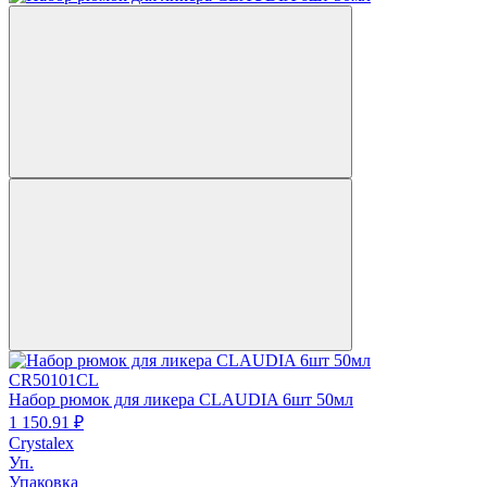
CR50101CL
Набор рюмок для ликера CLAUDIA 6шт 50мл
1 150.
91
₽
Crystalex
Уп.
Упаковка