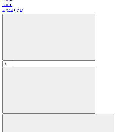
5 шт.
4 944.
97
₽