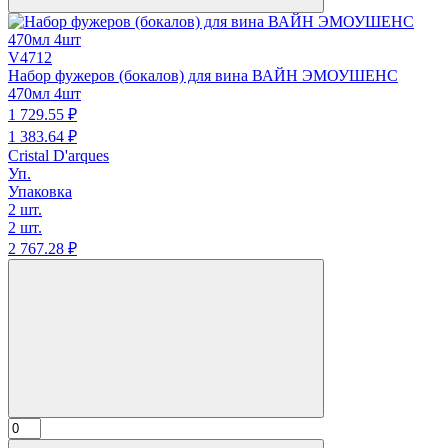
V4712
Набор фужеров (бокалов) для вина ВАЙН ЭМОУШЕНС
470мл 4шт
1 729.
55
₽
1 383.
64
₽
Cristal D'arques
Уп.
Упаковка
2 шт.
2 шт.
2 767.
28
₽