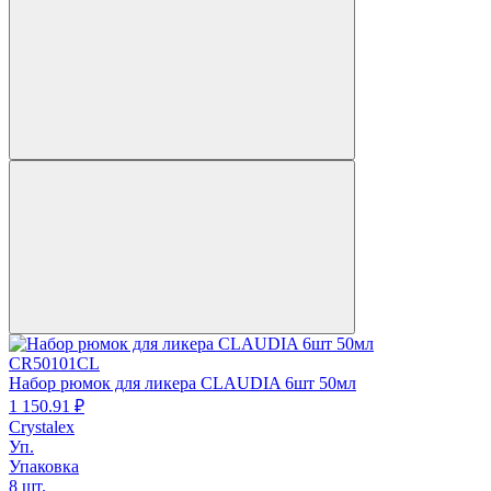
CR50101CL
Набор рюмок для ликера CLAUDIA 6шт 50мл
1 150.
91
₽
Crystalex
Уп.
Упаковка
8 шт.