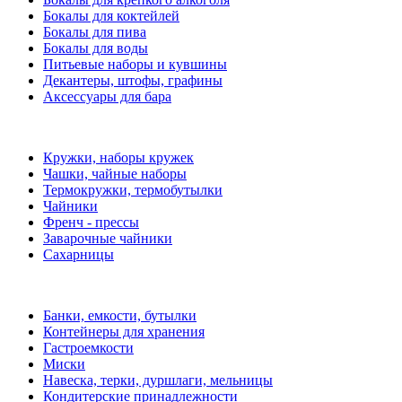
Бокалы для коктейлей
Бокалы для пива
Бокалы для воды
Питьевые наборы и кувшины
Декантеры, штофы, графины
Аксессуары для бара
Кружки, наборы кружек
Чашки, чайные наборы
Термокружки, термобутылки
Чайники
Френч - прессы
Заварочные чайники
Сахарницы
Банки, емкости, бутылки
Контейнеры для хранения
Гастроемкости
Миски
Навеска, терки, дуршлаги, мельницы
Кондитерские принадлежности