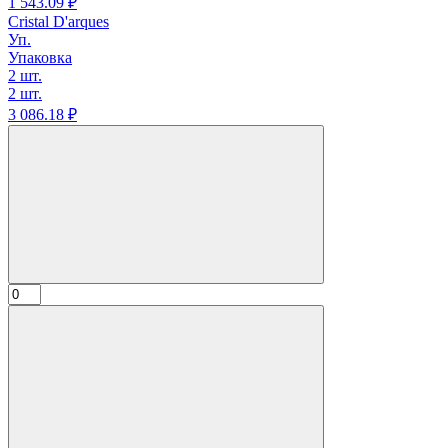
1 543.
09
₽
Cristal D'arques
Уп.
Упаковка
2 шт.
2 шт.
3 086.
18
₽