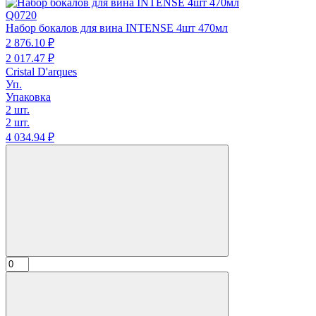
Q0720
Набор бокалов для вина INTENSE 4шт 470мл
2 876.
10
₽
2 017.
47
₽
Cristal D'arques
Уп.
Упаковка
2 шт.
2 шт.
4 034.
94
₽