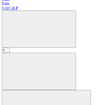
8 шт.
9 207.
30
₽