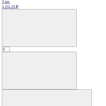
2 шт.
3 231.
25
₽