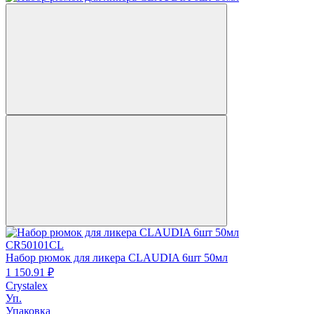
CR50101CL
Набор рюмок для ликера CLAUDIA 6шт 50мл
1 150.
91
₽
Crystalex
Уп.
Упаковка