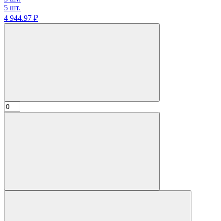
5 шт.
4 944.
97
₽