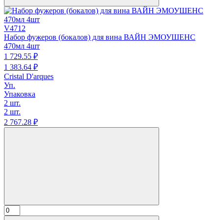
V4712
Набор фужеров (бокалов) для вина ВАЙН ЭМОУШЕНС
470мл 4шт
1 729.
55
₽
1 383.
64
₽
Cristal D'arques
Уп.
Упаковка
2 шт.
2 шт.
2 767.
28
₽