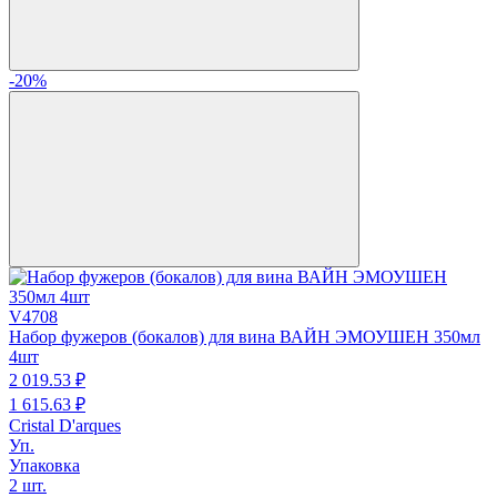
-20%
V4708
Набор фужеров (бокалов) для вина ВАЙН ЭМОУШЕН 350мл
4шт
2 019.
53
₽
1 615.
63
₽
Cristal D'arques
Уп.
Упаковка
2 шт.