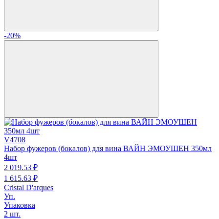
-20%
V4708
Набор фужеров (бокалов) для вина ВАЙН ЭМОУШЕН 350мл
4шт
2 019.
53
₽
1 615.
63
₽
Cristal D'arques
Уп.
Упаковка
2 шт.