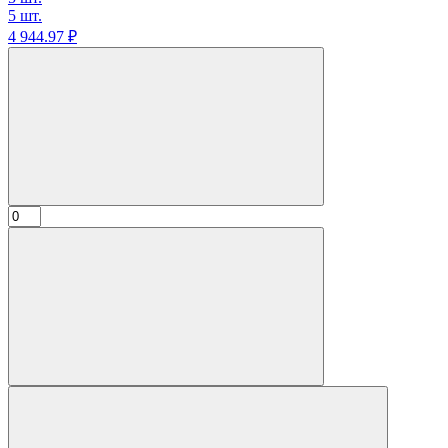
5 шт.
4 944.
97
₽