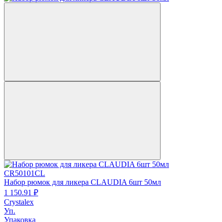
CR50101CL
Набор рюмок для ликера CLAUDIA 6шт 50мл
1 150.
91
₽
Crystalex
Уп.
Упаковка