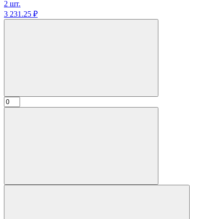
2 шт.
3 231.
25
₽