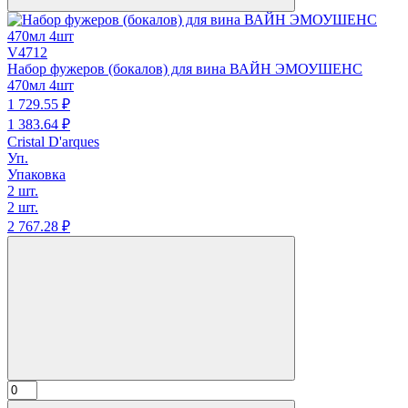
V4712
Набор фужеров (бокалов) для вина ВАЙН ЭМОУШЕНС
470мл 4шт
1 729.
55
₽
1 383.
64
₽
Cristal D'arques
Уп.
Упаковка
2 шт.
2 шт.
2 767.
28
₽