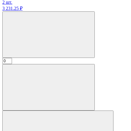
2 шт.
3 231.
25
₽