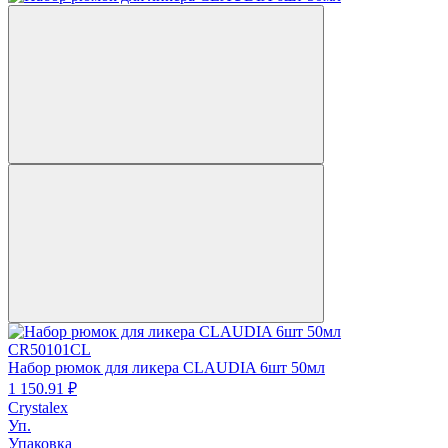
CR50101CL
Набор рюмок для ликера CLAUDIA 6шт 50мл
1 150.
91
₽
Crystalex
Уп.
Упаковка