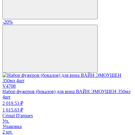
-20%
V4708
Набор фужеров (бокалов) для вина ВАЙН ЭМОУШЕН 350мл
4шт
2 019.
53
₽
1 615.
63
₽
Cristal D'arques
Уп.
Упаковка
2 шт.