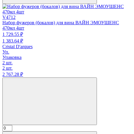
V4712
Набор фужеров (бокалов) для вина ВАЙН ЭМОУШЕНС
470мл 4шт
1 729.
55
₽
1 383.
64
₽
Cristal D'arques
Уп.
Упаковка
2 шт.
2 шт.
2 767.
28
₽