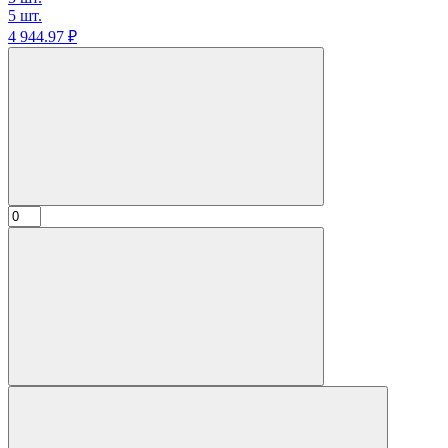
5 шт.
4 944.
97
₽