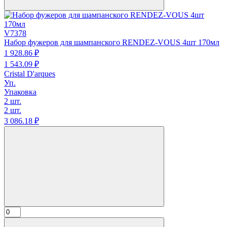
V7378
Набор фужеров для шампанского RENDEZ-VOUS 4шт 170мл
1 928.
86
₽
1 543.
09
₽
Cristal D'arques
Уп.
Упаковка
2 шт.
2 шт.
3 086.
18
₽