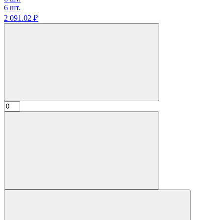
6 шт.
2 091.
02
₽