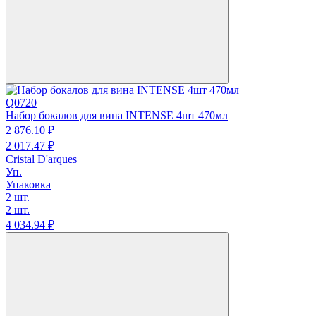
Q0720
Набор бокалов для вина INTENSE 4шт 470мл
2 876.
10
₽
2 017.
47
₽
Cristal D'arques
Уп.
Упаковка
2 шт.
2 шт.
4 034.
94
₽