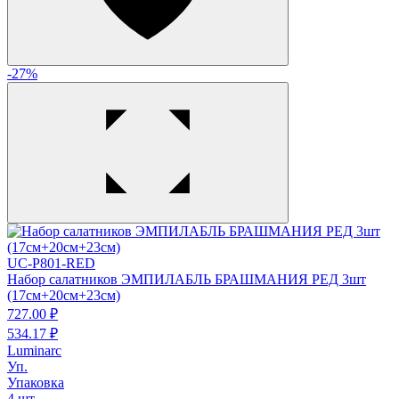
-27%
UC-P801-RED
Набор салатников ЭМПИЛАБЛЬ БРАШМАНИЯ РЕД 3шт
(17см+20см+23см)
727.
00
₽
534.
17
₽
Luminarc
Уп.
Упаковка
4 шт.