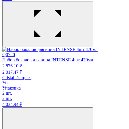
Q0720
Набор бокалов для вина INTENSE 4шт 470мл
2 876.
10
₽
2 017.
47
₽
Cristal D'arques
Уп.
Упаковка
2 шт.
2 шт.
4 034.
94
₽