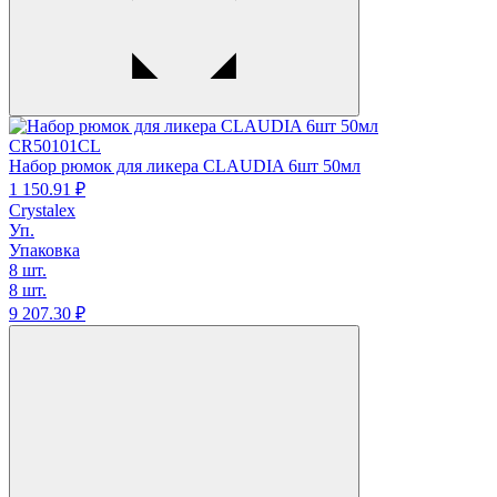
CR50101CL
Набор рюмок для ликера CLAUDIA 6шт 50мл
1 150.
91
₽
Crystalex
Уп.
Упаковка
8 шт.
8 шт.
9 207.
30
₽