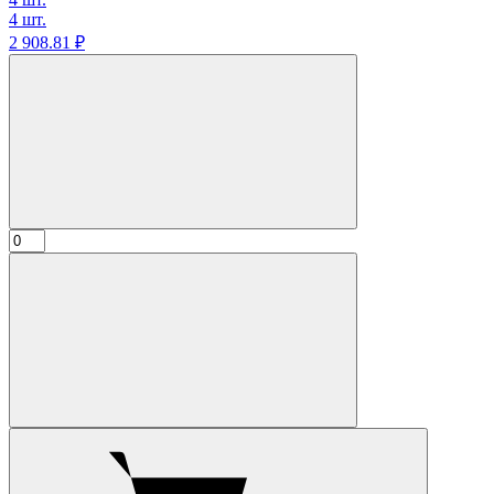
4 шт.
2 908.
81
₽