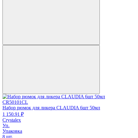
CR50101CL
Набор рюмок для ликера CLAUDIA 6шт 50мл
1 150.
91
₽
Crystalex
Уп.
Упаковка
8 шт.