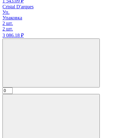
1 543.
09
₽
Cristal D'arques
Уп.
Упаковка
2 шт.
2 шт.
3 086.
18
₽