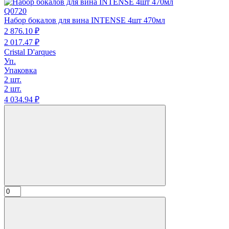
Q0720
Набор бокалов для вина INTENSE 4шт 470мл
2 876.
10
₽
2 017.
47
₽
Cristal D'arques
Уп.
Упаковка
2 шт.
2 шт.
4 034.
94
₽