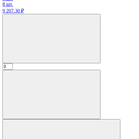
8 шт.
9 207.
30
₽