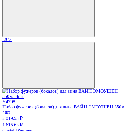
-20%
V4708
Набор фужеров (бокалов) для вина ВАЙН ЭМОУШЕН 350мл
4шт
2 019.
53
₽
1 615.
63
₽
Cristal D'arques