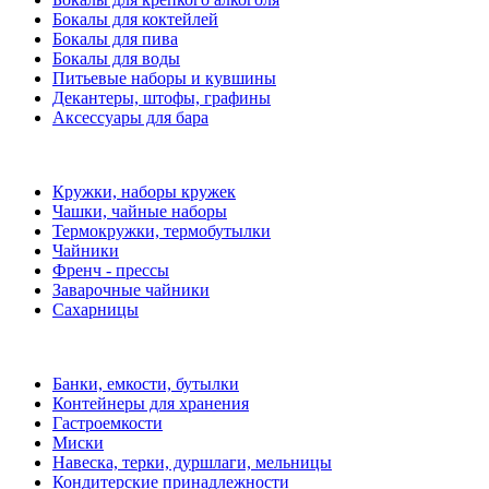
Бокалы для коктейлей
Бокалы для пива
Бокалы для воды
Питьевые наборы и кувшины
Декантеры, штофы, графины
Аксессуары для бара
Кружки, наборы кружек
Чашки, чайные наборы
Термокружки, термобутылки
Чайники
Френч - прессы
Заварочные чайники
Сахарницы
Банки, емкости, бутылки
Контейнеры для хранения
Гастроемкости
Миски
Навеска, терки, дуршлаги, мельницы
Кондитерские принадлежности