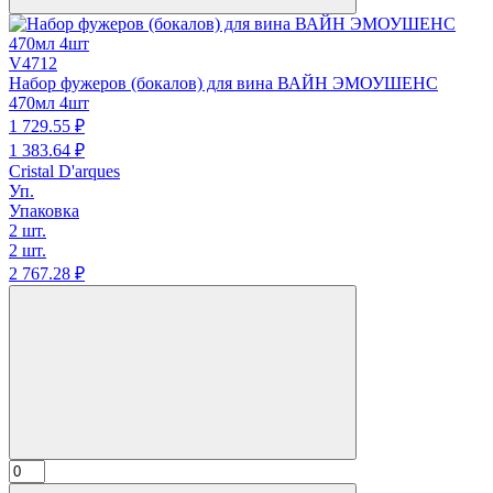
V4712
Набор фужеров (бокалов) для вина ВАЙН ЭМОУШЕНС
470мл 4шт
1 729.
55
₽
1 383.
64
₽
Cristal D'arques
Уп.
Упаковка
2 шт.
2 шт.
2 767.
28
₽