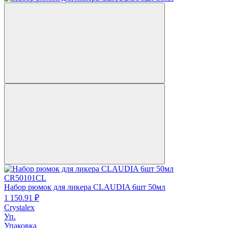
CR50101CL
Набор рюмок для ликера CLAUDIA 6шт 50мл
1 150.
91
₽
Crystalex
Уп.
Упаковка