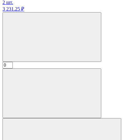
2 шт.
3 231.
25
₽