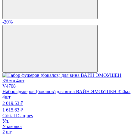
-20%
V4708
Набор фужеров (бокалов) для вина ВАЙН ЭМОУШЕН 350мл
4шт
2 019.
53
₽
1 615.
63
₽
Cristal D'arques
Уп.
Упаковка
2 шт.