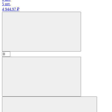
5 шт.
4 944.
97
₽