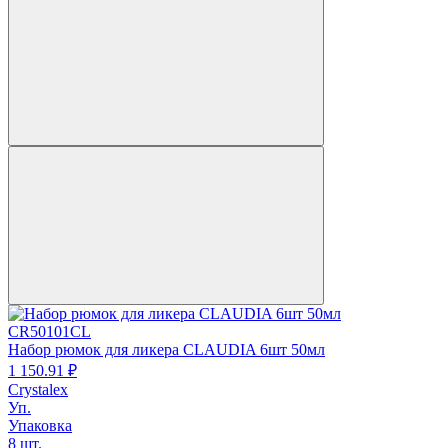
CR50101CL
Набор рюмок для ликера CLAUDIA 6шт 50мл
1 150.
91
₽
Crystalex
Уп.
Упаковка
8 шт.