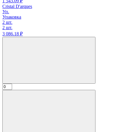
1 543.
09
₽
Cristal D'arques
Уп.
Упаковка
2 шт.
2 шт.
3 086.
18
₽