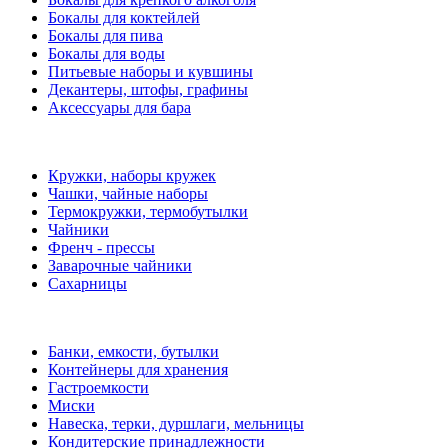
Бокалы для коктейлей
Бокалы для пива
Бокалы для воды
Питьевые наборы и кувшины
Декантеры, штофы, графины
Аксессуары для бара
Кружки, наборы кружек
Чашки, чайные наборы
Термокружки, термобутылки
Чайники
Френч - прессы
Заварочные чайники
Сахарницы
Банки, емкости, бутылки
Контейнеры для хранения
Гастроемкости
Миски
Навеска, терки, дуршлаги, мельницы
Кондитерские принадлежности