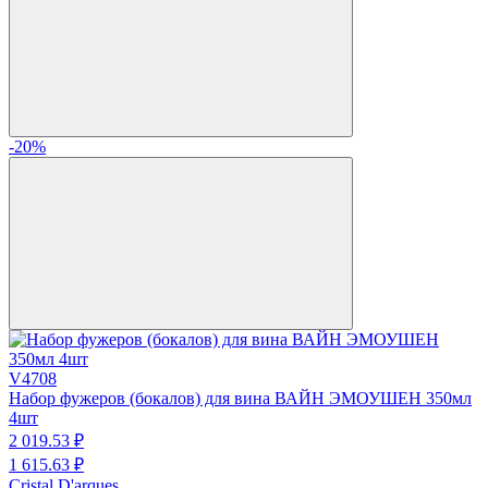
-20%
V4708
Набор фужеров (бокалов) для вина ВАЙН ЭМОУШЕН 350мл
4шт
2 019.
53
₽
1 615.
63
₽
Cristal D'arques