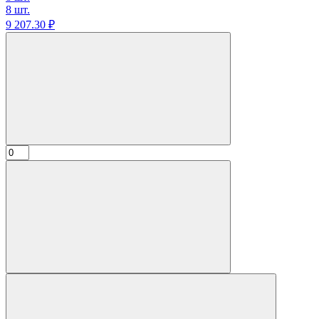
8 шт.
9 207.
30
₽