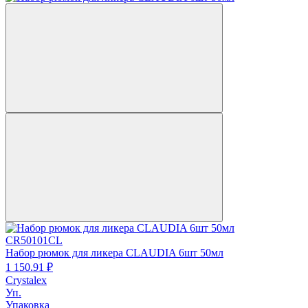
CR50101CL
Набор рюмок для ликера CLAUDIA 6шт 50мл
1 150.
91
₽
Crystalex
Уп.
Упаковка