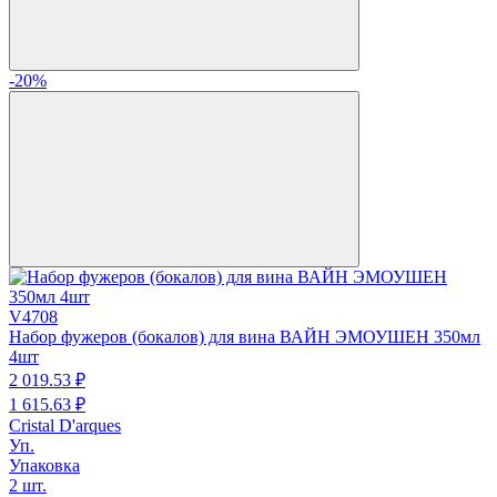
-20%
V4708
Набор фужеров (бокалов) для вина ВАЙН ЭМОУШЕН 350мл
4шт
2 019.
53
₽
1 615.
63
₽
Cristal D'arques
Уп.
Упаковка
2 шт.