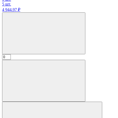
5 шт.
4 944.
97
₽