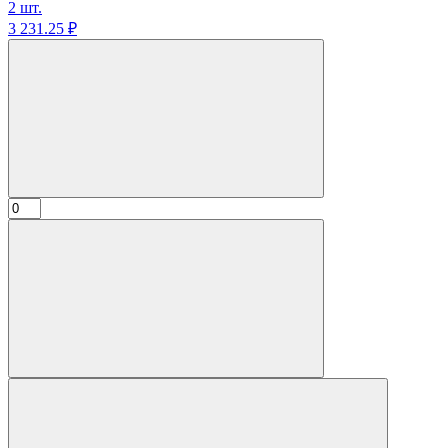
2 шт.
3 231.
25
₽