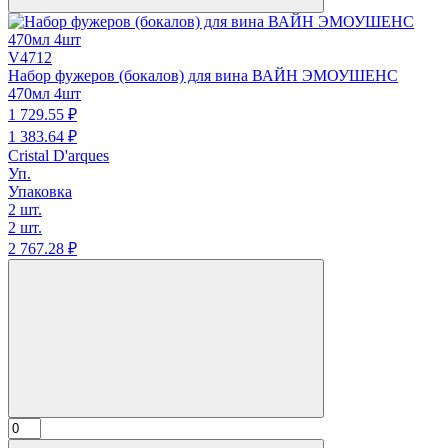
V4712
Набор фужеров (бокалов) для вина ВАЙН ЭМОУШЕНС
470мл 4шт
1 729.
55
₽
1 383.
64
₽
Cristal D'arques
Уп.
Упаковка
2 шт.
2 шт.
2 767.
28
₽