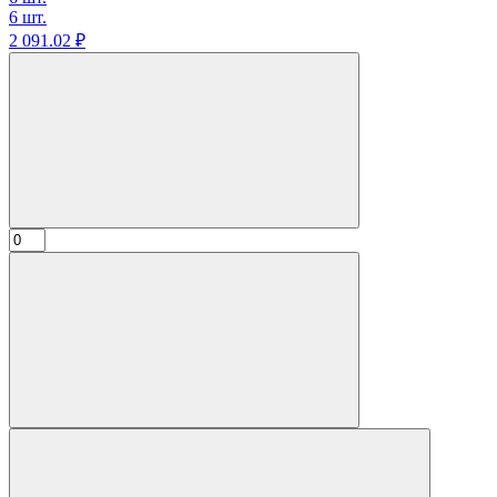
6 шт.
2 091.
02
₽