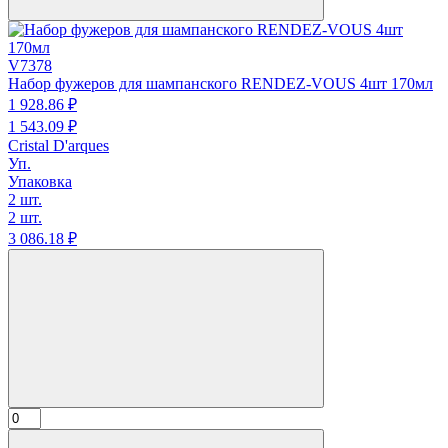
V7378
Набор фужеров для шампанского RENDEZ-VOUS 4шт 170мл
1 928.
86
₽
1 543.
09
₽
Cristal D'arques
Уп.
Упаковка
2 шт.
2 шт.
3 086.
18
₽