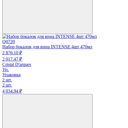
Q0720
Набор бокалов для вина INTENSE 4шт 470мл
2 876.
10
₽
2 017.
47
₽
Cristal D'arques
Уп.
Упаковка
2 шт.
2 шт.
4 034.
94
₽